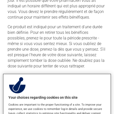
jour. Il est possible que votre pharmacien vous ait
indiqué un horaire différent qui est plus approprié pour
vous. Vous devez le prendre régulièrement et de façon
continue pour maintenir ses effets bénéfiques.
Ce produit est indiqué pour un traitement d'une durée
bien définie. Pour en retirer tous les bénéfices
possibles, prenez-le pour toute la période prescrite -
même si vous vous sentez mieux. Si vous oubliez de
prendre une dose, prenez-la dès que vous y pensez. S'il
est presque l'heure de votre dose suivante, laissez
simplement tomber la dose oubliée. Ne doublez pas la
dose suivante pour tenter de vous rattraper.
Ce médicament est plus efficace s'il est pris avec de la
nourriture. Prenez-le toujours avec un repas ou une
collation. Pour assurer son efficacité, attendez au
moins 2 heures entre la prise de ce médicament et celle
Your choices regarding cookies on this site
d'un antiacide.
Cookies are important to the proper functioning of a site. To improve your
experience, we use cookies to remember log-in details and provide secure
Effets indésirables
log-in, collect statistics to optimise site functionality, and deliver content