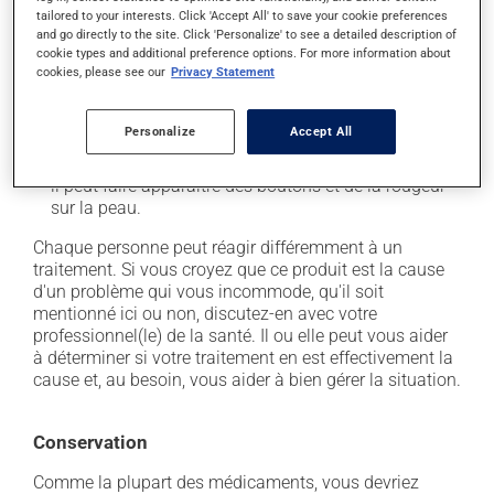
tailored to your interests. Click 'Accept All' to save your cookie preferences
En plus de ses effets recherchés, ce produit peut à
and go directly to the site. Click 'Personalize' to see a detailed description of
cookie types and additional preference options. For more information about
l'occasion entraîner certains effets indésirables (effets
cookies, please see our
Privacy Statement
secondaires), notamment :
il peut provoquer des maux de ventre, des crampes;
Personalize
Accept All
il peut causer de la diarrhée;
il peut faire apparaître des boutons et de la rougeur
sur la peau.
Chaque personne peut réagir différemment à un
traitement. Si vous croyez que ce produit est la cause
d'un problème qui vous incommode, qu'il soit
mentionné ici ou non, discutez-en avec votre
professionnel(le) de la santé. Il ou elle peut vous aider
à déterminer si votre traitement en est effectivement la
cause et, au besoin, vous aider à bien gérer la situation.
Conservation
Comme la plupart des médicaments, vous devriez