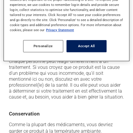
secondaires), notamment :
experience, we use cookies to remember log-in details and provide secure
log-in, collect statistics to optimise site functionality, and deliver content
il peut causer des maux de tête;
tailored to your interests. Click 'Accept All' to save your cookie preferences
and go directly to the site. Click 'Personalize' to see a detailed description of
il peut être stimulant - évitez de le prendre juste
cookie types and additional preference options. For more information about
avant de dormir;
cookies, please see our
Privacy Statement
il peut entraîner une accélération du rythme
cardiaque;
Personalize
Accept All
il peut causer des tremblements.
Chaque personne peut réagir différemment à un
traitement. Si vous croyez que ce produit est la cause
d'un problème qui vous incommode, qu'il soit
mentionné ici ou non, discutez-en avec votre
professionnel(le) de la santé. Il ou elle peut vous aider
à déterminer si votre traitement en est effectivement la
cause et, au besoin, vous aider à bien gérer la situation.
Conservation
Comme la plupart des médicaments, vous devriez
garder ce produit à la température ambiante.