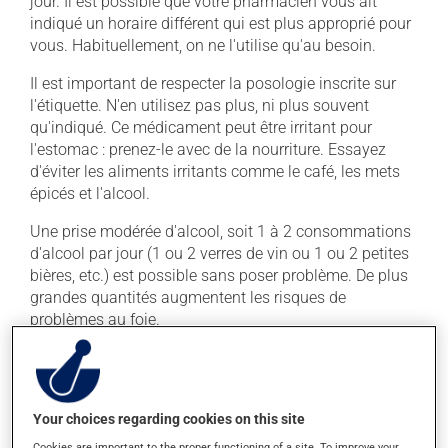
jour. Il est possible que votre pharmacien vous ait
indiqué un horaire différent qui est plus approprié pour
vous. Habituellement, on ne l'utilise qu'au besoin.
Il est important de respecter la posologie inscrite sur
l'étiquette. N'en utilisez pas plus, ni plus souvent
qu'indiqué. Ce médicament peut être irritant pour
l'estomac : prenez-le avec de la nourriture. Essayez
d'éviter les aliments irritants comme le café, les mets
épicés et l'alcool.
Une prise modérée d'alcool, soit 1 à 2 consommations
d'alcool par jour (1 ou 2 verres de vin ou 1 ou 2 petites
bières, etc.) est possible sans poser problème. De plus
grandes quantités augmentent les risques de
problèmes au foie.
Effets indésirables
En plus de ses effets recherchés, ce produit peut à
Your choices regarding cookies on this site
l'occasion entraîner certains effets indésirables (effets
Cookies are important to the proper functioning of a site. To improve your