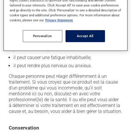
log-in, collect statistics to optimise site functionality, and deliver content
Effets indésirables
tailored to your interests. Click 'Accept All' to save your cookie preferences
and go directly to the site. Click 'Personalize' to see a detailed description of
En plus de ses effets recherchés, ce produit peut à
cookie types and additional preference options. For more information about
l'occasion entraîner certains effets indésirables (effets
cookies, please see our
Privacy Statement
secondaires), notamment :
Personalize
Accept All
il peut causer des étourdissements ou vous endormir
- levez-vous lentement et soyez prudent avant de
prendre le volant;
il peut causer une fatigue inhabituelle;
il peut rendre plus nerveux ou anxieux.
Chaque personne peut réagir différemment à un
traitement. Si vous croyez que ce produit est la cause
d'un problème qui vous incommode, qu'il soit
mentionné ici ou non, discutez-en avec votre
professionnel(le) de la santé. Il ou elle peut vous aider
à déterminer si votre traitement en est effectivement la
cause et, au besoin, vous aider à bien gérer la situation.
Conservation