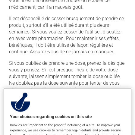
vous. Il est déconseillé de croquer ou écraser ce
médicament, car il a mauvais goût.
Il est déconseillé de cesser brusquement de prendre ce
produit, surtout s'il a été utilisé durant plusieurs
semaines. Si vous voulez cesser de l'utiliser, discutez-
en avec votre pharmacien. Pour maintenir ses effets
bénéfiques, il doit être utilisé de façon régulière et
continue. Assurez-vous de ne jamais en manquer.
Si vous oubliez de prendre une dose, prenez-la dès que
vous y pensez. S'il est presque l'heure de votre dose
suivante, laissez simplement tomber la dose oubliée.
Ne doublez pas la dose suivante pour tenter de vous
rattraper. Ce médicament peut être pris avec ou sans
nourriture, sans égard aux repas ou aux collations.
La prise d'alcool peut augmenter l'effet du
médicament. Limitez la consommation d'alcool à une
Your choices regarding cookies on this site
prise occasionnelle de petites quantités.
Cookies are important to the proper functioning of a site. To improve your
experience, we use cookies to remember log-in details and provide secure