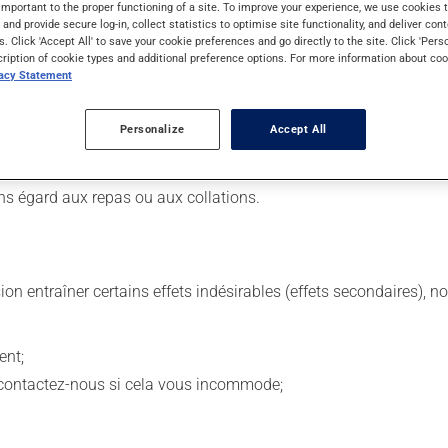
important to the proper functioning of a site. To improve your experience, we use cookie
s and provide secure log-in, collect statistics to optimise site functionality, and deliver cont
s. Click 'Accept All' to save your cookie preferences and go directly to the site. Click 'Pers
cription of cookie types and additional preference options. For more information about coo
vacy Statement
 Il est possible que votre pharmacien vous ait indiqué un horaire 
 même moment de la journée.
Personalize
Accept All
 de façon régulière et continue. Assurez-vous de ne jamais en man
 suivante, laissez simplement tomber la dose oubliée. Ne doublez
ns égard aux repas ou aux collations.
sion entraîner certains effets indésirables (effets secondaires), 
ent;
 contactez-nous si cela vous incommode;