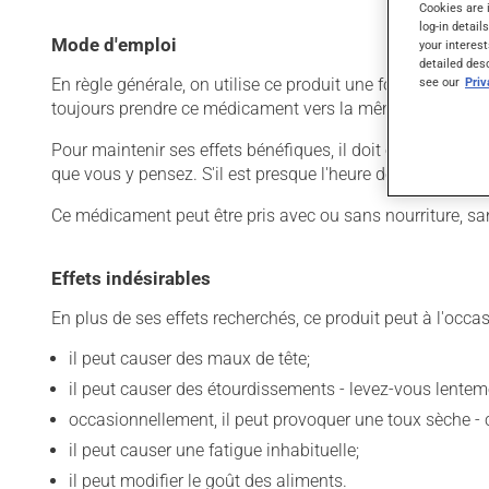
Cookies are 
log-in detail
Mode d'emploi
your interest
detailed des
see our
Pri
En règle générale, on utilise ce produit une fois par jour.
toujours prendre ce médicament vers la même heure, au
Pour maintenir ses effets bénéfiques, il doit être utilisé
que vous y pensez. S'il est presque l'heure de votre dose
Ce médicament peut être pris avec ou sans nourriture, sa
Effets indésirables
En plus de ses effets recherchés, ce produit peut à l'occa
il peut causer des maux de tête;
il peut causer des étourdissements - levez-vous lentem
occasionnellement, il peut provoquer une toux sèche -
il peut causer une fatigue inhabituelle;
il peut modifier le goût des aliments.