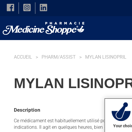
Skip to main content
ACCUEIL
PHARM/ASSIST
MYLAN LISINOPRIL
MYLAN LISINOPR
Description
Ce médicament est habituellement utilisé pour faciliter le 
Your choic
indications. Il agit en quelques heures, bien que l'on ne