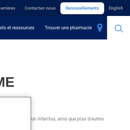
arrières
Contactez-nous
Renouvellements
English
its et ressources
Trouver une pharmacie
ME
oie aussi après un infarctus, ainsi que pour d'autres