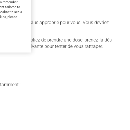
s to remember
ent tailored to
onalize' to see a
kies, please
différent qui est plus approprié pour vous. Vous devriez
quer. Si vous oubliez de prendre une dose, prenez-la dès
 pas la dose suivante pour tenter de vous rattraper.
notamment :