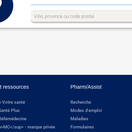
et ressources
Pharm/Assist
e Votre santé
Recherche
Santé Plus
Modes d'emploi
 télémédecine
Maladies
p>MC</sup> - marque privée
Formulaires