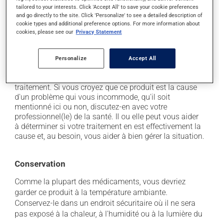
secondaires), notamment :
tailored to your interests. Click 'Accept All' to save your cookie preferences
and go directly to the site. Click 'Personalize' to see a detailed description of
il peut causer des brûlures d'estomac;
cookie types and additional preference options. For more information about
cookies, please see our
Privacy Statement
il peut causer des nausées et des vomissements;
il peut causer de la somnolence - soyez prudent
Personalize
Accept All
avant de prendre le volant.
Chaque personne peut réagir différemment à un
traitement. Si vous croyez que ce produit est la cause
d'un problème qui vous incommode, qu'il soit
mentionné ici ou non, discutez-en avec votre
professionnel(le) de la santé. Il ou elle peut vous aider
à déterminer si votre traitement en est effectivement la
cause et, au besoin, vous aider à bien gérer la situation.
Conservation
Comme la plupart des médicaments, vous devriez
garder ce produit à la température ambiante.
Conservez-le dans un endroit sécuritaire où il ne sera
pas exposé à la chaleur, à l'humidité ou à la lumière du