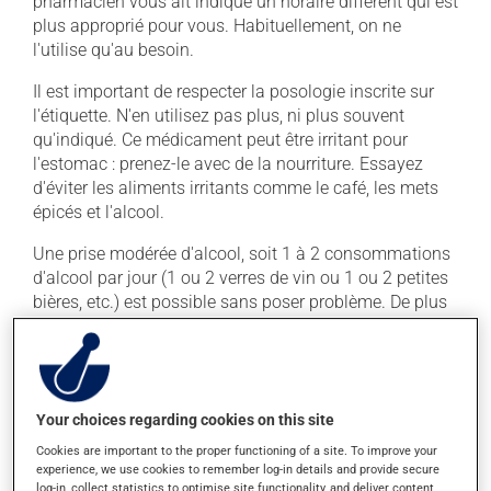
pharmacien vous ait indiqué un horaire différent qui est
plus approprié pour vous. Habituellement, on ne
l'utilise qu'au besoin.
Il est important de respecter la posologie inscrite sur
l'étiquette. N'en utilisez pas plus, ni plus souvent
qu'indiqué. Ce médicament peut être irritant pour
l'estomac : prenez-le avec de la nourriture. Essayez
d'éviter les aliments irritants comme le café, les mets
épicés et l'alcool.
Une prise modérée d'alcool, soit 1 à 2 consommations
d'alcool par jour (1 ou 2 verres de vin ou 1 ou 2 petites
bières, etc.) est possible sans poser problème. De plus
grandes quantités augmentent les risques de
problèmes au foie.
Effets indésirables
Your choices regarding cookies on this site
En plus de ses effets recherchés, ce produit peut à
Cookies are important to the proper functioning of a site. To improve your
experience, we use cookies to remember log-in details and provide secure
l'occasion entraîner certains effets indésirables (effets
log-in, collect statistics to optimise site functionality, and deliver content