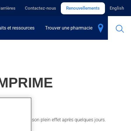
arrières
Contactez-nous
Renouvellements
English
its et ressources
Trouver une pharmacie
OMPRIME
ons. Il produit son plein effet après quelques jours.