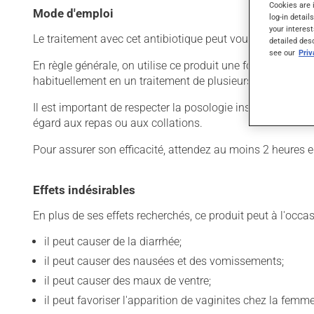
Cookies are 
Mode d'emploi
log-in detail
your interest
Le traitement avec cet antibiotique peut vous sembler court
detailed des
see our
Pri
En règle générale, on utilise ce produit une fois par jour. 
habituellement en un traitement de plusieurs jours. Pour e
Il est important de respecter la posologie inscrite sur l'é
égard aux repas ou aux collations.
Pour assurer son efficacité, attendez au moins 2 heures e
Effets indésirables
En plus de ses effets recherchés, ce produit peut à l'occa
il peut causer de la diarrhée;
il peut causer des nausées et des vomissements;
il peut causer des maux de ventre;
il peut favoriser l'apparition de vaginites chez la femme