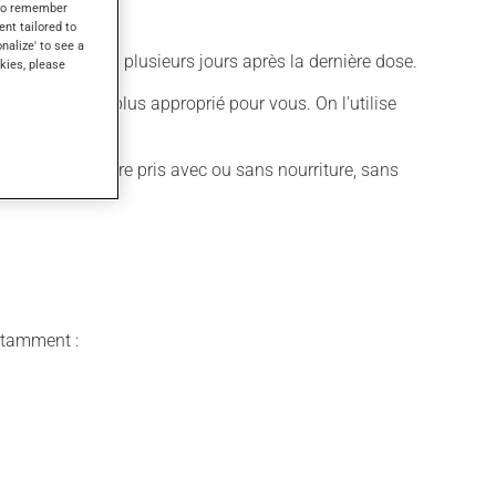
s to remember
ent tailored to
onalize' to see a
et persiste pour plusieurs jours après la dernière dose.
kies, please
fférent qui est plus approprié pour vous. On l'utilise
ter.
édicament peut être pris avec ou sans nourriture, sans
notamment :