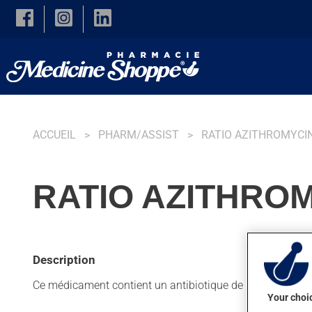
Skip to main content
ACCUEIL
PHARM/ASSIST
RATIO AZITHROMYCI
RATIO AZITHROM
Description
Ce médicament contient un antibiotique de la famille des m
Your choic