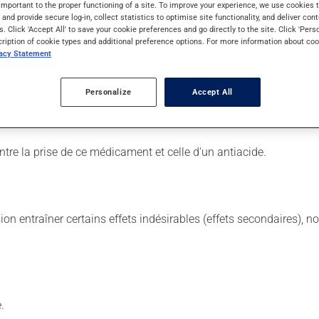
important to the proper functioning of a site. To improve your experience, we use cookie
s and provide secure log-in, collect statistics to optimise site functionality, and deliver cont
s. Click 'Accept All' to save your cookie preferences and go directly to the site. Click 'Pers
. Il n'est toutefois pas moins efficace que les autres car son eff
cription of cookie types and additional preference options. For more information about coo
vacy Statement
Il est possible que votre pharmacien vous ait indiqué un horaire di
n retirer tous les bénéfices possibles, assurez-vous de le complé
Personalize
Accept All
tiquette. N'en utilisez pas plus, ni plus souvent qu'indiqué. Ce m
ntre la prise de ce médicament et celle d'un antiacide.
sion entraîner certains effets indésirables (effets secondaires), 
.