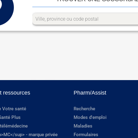
et ressources
Pharm/Assist
e Votre santé
Recherche
Santé Plus
Modes d'emploi
 télémédecine
Maladies
p>MC</sup> - marque privée
Formulaires