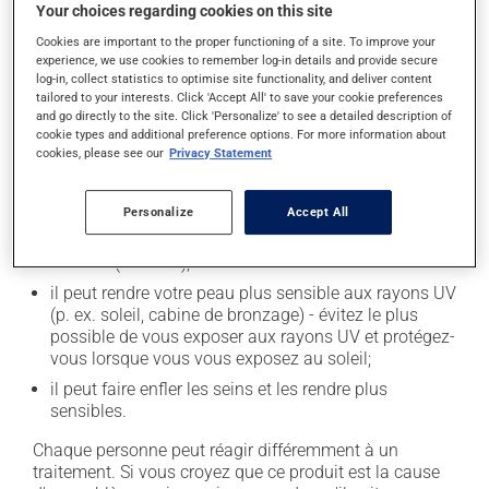
l'occasion entraîner certains effets indésirables (effets
Your choices regarding cookies on this site
secondaires), notamment :
Cookies are important to the proper functioning of a site. To improve your
experience, we use cookies to remember log-in details and provide secure
il peut diminuer l'appétit;
log-in, collect statistics to optimise site functionality, and deliver content
tailored to your interests. Click 'Accept All' to save your cookie preferences
il peut provoquer des bouffées de chaleur;
and go directly to the site. Click 'Personalize' to see a detailed description of
il peut donner des problèmes de digestion;
cookie types and additional preference options. For more information about
cookies, please see our
Privacy Statement
il peut occasionnellement provoquer un
développement de la glande mammaire chez
l'homme;
Personalize
Accept All
il peut provoquer une rétention de liquide et de
l'enflure (oedème);
il peut rendre votre peau plus sensible aux rayons UV
(p. ex. soleil, cabine de bronzage) - évitez le plus
possible de vous exposer aux rayons UV et protégez-
vous lorsque vous vous exposez au soleil;
il peut faire enfler les seins et les rendre plus
sensibles.
Chaque personne peut réagir différemment à un
traitement. Si vous croyez que ce produit est la cause