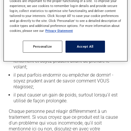
Cookies are important to the proper functioning of a site. To improve your
experience, we use cookies to remember log-in details and provide secure
En plus de ses effets recherchés, ce produit peut à
log-in, collect statistics to optimise site functionality, and deliver content
l'occasion entraîner certains effets indésirables (effets
tailored to your interests. Click 'Accept All' to save your cookie preferences
and go directly to the site. Click 'Personalize' to see a detailed description of
secondaires), notamment :
cookie types and additional preference options. For more information about
cookies, please see our
Privacy Statement
il peut causer des maux de tête;
il peut causer de la constipation - pour la prévenir,
buvez beaucoup, prenez plus de fibres alimentaires;
Personalize
Accept All
il peut causer des étourdissements - levez-vous
lentement et soyez prudent avant de prendre le
volant;
il peut parfois endormir ou empêcher de dormir! -
soyez prudent avant de savoir comment VOUS
réagissez;
il peut causer un gain de poids, surtout lorsqu'il est
utilisé de façon prolongée.
Chaque personne peut réagir différemment à un
traitement. Si vous croyez que ce produit est la cause
d'un problème qui vous incommode, qu'il soit
mentionné ici ou non, discutez-en avec votre