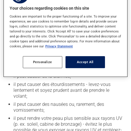
Pour assurer son efficacité, attendez au moins 2 heures
Your choices regarding cookies on this site
entre la prise de ce médicament et celle d'un antiacide.
Cookies are important to the proper functioning of a site. To improve your
Évitez aussi les suppléments de minéraux (calcium, fer,
experience, we use cookies to remember log-in details and provide secure
magnésium ou zinc).
log-in, collect statistics to optimise site functionality, and deliver content
tailored to your interests. Click 'Accept All' to save your cookie preferences
and go directly to the site. Click 'Personalize' to see a detailed description of
Effets indésirables
cookie types and additional preference options. For more information about
cookies, please see our
Privacy Statement
En plus de ses effets recherchés, ce produit peut à
l'occasion entraîner certains effets indésirables (effets
Personalize
Accept All
secondaires), notamment :
il peut causer de la diarrhée;
il peut causer des étourdissements - levez-vous
lentement et soyez prudent avant de prendre le
volant;
il peut causer des nausées ou, rarement, des
vomissements;
il peut rendre votre peau plus sensible aux rayons UV
(p. ex. soleil, cabine de bronzage) - évitez le plus
possible de vous exposer aux rayons UV et protégez-