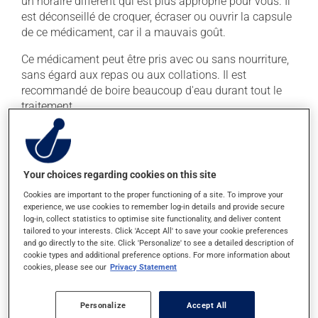
un horaire différent qui est plus approprié pour vous. Il
est déconseillé de croquer, écraser ou ouvrir la capsule
de ce médicament, car il a mauvais goût.
Ce médicament peut être pris avec ou sans nourriture,
sans égard aux repas ou aux collations. Il est
recommandé de boire beaucoup d'eau durant tout le
traitement.
Effets indésirables
En plus de ses effets recherchés, ce produit peut à
Your choices regarding cookies on this site
l'occasion entraîner certains effets indésirables (effets
Cookies are important to the proper functioning of a site. To improve your
secondaires), notamment :
experience, we use cookies to remember log-in details and provide secure
log-in, collect statistics to optimise site functionality, and deliver content
il peut provoquer des maux de ventre, des crampes.
tailored to your interests. Click 'Accept All' to save your cookie preferences
and go directly to the site. Click 'Personalize' to see a detailed description of
Chaque personne peut réagir différemment à un
cookie types and additional preference options. For more information about
cookies, please see our
Privacy Statement
traitement. Si vous croyez que ce produit est la cause
d'un problème qui vous incommode, qu'il soit
mentionné ici ou non, discutez-en avec votre médecin
Personalize
Accept All
ou votre pharmacien. Ils peuvent vous aider à