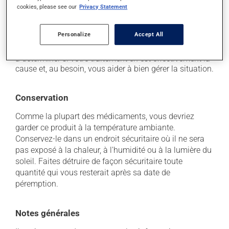
Chaque personne peut réagir différemment à un
cookies, please see our
Privacy Statement
traitement. Si vous croyez que ce produit est la cause
d'un problème qui vous incommode, qu'il soit
Personalize
Accept All
mentionné ici ou non, discutez-en avec votre
professionnel(le) de la santé. Il ou elle peut vous aider
à déterminer si votre traitement en est effectivement la
cause et, au besoin, vous aider à bien gérer la situation.
Conservation
Comme la plupart des médicaments, vous devriez
garder ce produit à la température ambiante.
Conservez-le dans un endroit sécuritaire où il ne sera
pas exposé à la chaleur, à l'humidité ou à la lumière du
soleil. Faites détruire de façon sécuritaire toute
quantité qui vous resterait après sa date de
péremption.
Notes générales