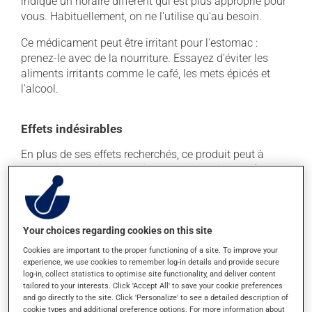
indiqué un horaire différent qui est plus approprié pour
vous. Habituellement, on ne l'utilise qu'au besoin.
Ce médicament peut être irritant pour l'estomac :
prenez-le avec de la nourriture. Essayez d'éviter les
aliments irritants comme le café, les mets épicés et
l'alcool.
Effets indésirables
En plus de ses effets recherchés, ce produit peut à
l'occasion entraîner certains effets indésirables (effets
secondaires), notamment :
il peut causer des maux de tête;
il peut donner des problèmes de digestion;
Your choices regarding cookies on this site
il peut faire apparaître des boutons et de la rougeur
Cookies are important to the proper functioning of a site. To improve your
experience, we use cookies to remember log-in details and provide secure
sur la peau;
log-in, collect statistics to optimise site functionality, and deliver content
il peut causer des nausées ou, rarement, des
tailored to your interests. Click 'Accept All' to save your cookie preferences
vomissements.
and go directly to the site. Click 'Personalize' to see a detailed description of
cookie types and additional preference options. For more information about