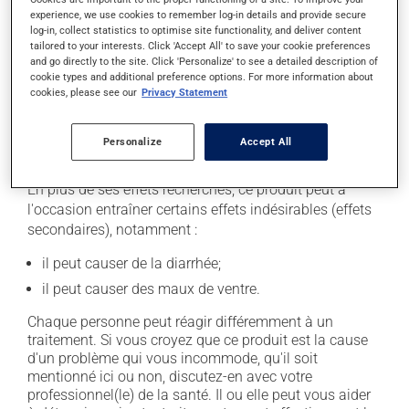
suivante, laissez simplement tomber la dose oubliée.
experience, we use cookies to remember log-in details and provide secure
Ne doublez pas la dose suivante pour tenter de vous
log-in, collect statistics to optimise site functionality, and deliver content
rattraper. Ce médicament doit être pris avant un repas.
tailored to your interests. Click 'Accept All' to save your cookie preferences
and go directly to the site. Click 'Personalize' to see a detailed description of
De plus, afin d'optimiser son efficacité, ce médicament
cookie types and additional preference options. For more information about
devrait être pris 30 à 60 minutes avant le premier repas
cookies, please see our
Privacy Statement
de la journée.
Personalize
Accept All
Effets indésirables
En plus de ses effets recherchés, ce produit peut à
l'occasion entraîner certains effets indésirables (effets
secondaires), notamment :
il peut causer de la diarrhée;
il peut causer des maux de ventre.
Chaque personne peut réagir différemment à un
traitement. Si vous croyez que ce produit est la cause
d'un problème qui vous incommode, qu'il soit
mentionné ici ou non, discutez-en avec votre
professionnel(le) de la santé. Il ou elle peut vous aider