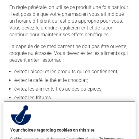
En règle générale, on utilise ce produit une fois par jour.
Il est possible que votre pharmacien vous ait indiqué
un horaire différent qui est plus approprié pour vous.
Vous devez le prendre régulièrement et de façon
continue pour maintenir ses effets bénéfiques.
La capsule de ce médicament ne doit pas être ouverte,
croquée ou écrasée. Vous devez éviter les aliments qui
peuvent irriter l'estomac :
évitez l'alcool et les produits qui en contiennent;
évitez le café, le thé et le chocolat;
évitez les aliments très acides ou épicés;
évitez les fritures.
Attention ! Le fait de fumer la cigarette est irritant pour
l'estomac.
Si vous oubliez de prendre une dose, prenez-la dès que
Your choices regarding cookies on this site
vous y pensez. S'il est presque l'heure de votre dose
Cookies are important to the proper functioning of a site. To improve your