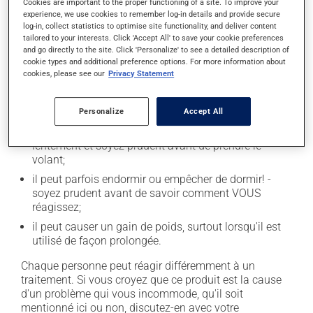
Cookies are important to the proper functioning of a site. To improve your
experience, we use cookies to remember log-in details and provide secure
En plus de ses effets recherchés, ce produit peut à
log-in, collect statistics to optimise site functionality, and deliver content
l'occasion entraîner certains effets indésirables (effets
tailored to your interests. Click 'Accept All' to save your cookie preferences
and go directly to the site. Click 'Personalize' to see a detailed description of
secondaires), notamment :
cookie types and additional preference options. For more information about
cookies, please see our
Privacy Statement
il peut causer des maux de tête;
il peut causer de la constipation - pour la prévenir,
buvez beaucoup, prenez plus de fibres alimentaires;
Personalize
Accept All
il peut causer des étourdissements - levez-vous
lentement et soyez prudent avant de prendre le
volant;
il peut parfois endormir ou empêcher de dormir! -
soyez prudent avant de savoir comment VOUS
réagissez;
il peut causer un gain de poids, surtout lorsqu'il est
utilisé de façon prolongée.
Chaque personne peut réagir différemment à un
traitement. Si vous croyez que ce produit est la cause
d'un problème qui vous incommode, qu'il soit
mentionné ici ou non, discutez-en avec votre