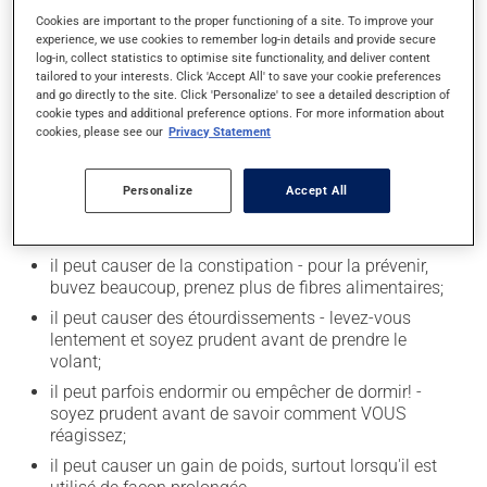
Limitez la consommation d'alcool à une prise
Cookies are important to the proper functioning of a site. To improve your
experience, we use cookies to remember log-in details and provide secure
occasionnelle.
log-in, collect statistics to optimise site functionality, and deliver content
tailored to your interests. Click 'Accept All' to save your cookie preferences
and go directly to the site. Click 'Personalize' to see a detailed description of
Effets indésirables
cookie types and additional preference options. For more information about
cookies, please see our
Privacy Statement
En plus de ses effets recherchés, ce produit peut à
l'occasion entraîner certains effets indésirables (effets
Personalize
Accept All
secondaires), notamment :
il peut rendre plus nerveux ou anxieux;
il peut causer de la constipation - pour la prévenir,
buvez beaucoup, prenez plus de fibres alimentaires;
il peut causer des étourdissements - levez-vous
lentement et soyez prudent avant de prendre le
volant;
il peut parfois endormir ou empêcher de dormir! -
soyez prudent avant de savoir comment VOUS
réagissez;
il peut causer un gain de poids, surtout lorsqu'il est