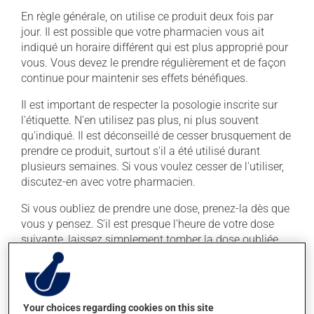
En règle générale, on utilise ce produit deux fois par
jour. Il est possible que votre pharmacien vous ait
indiqué un horaire différent qui est plus approprié pour
vous. Vous devez le prendre régulièrement et de façon
continue pour maintenir ses effets bénéfiques.
Il est important de respecter la posologie inscrite sur
l'étiquette. N'en utilisez pas plus, ni plus souvent
qu'indiqué. Il est déconseillé de cesser brusquement de
prendre ce produit, surtout s'il a été utilisé durant
plusieurs semaines. Si vous voulez cesser de l'utiliser,
discutez-en avec votre pharmacien.
Si vous oubliez de prendre une dose, prenez-la dès que
vous y pensez. S'il est presque l'heure de votre dose
suivante, laissez simplement tomber la dose oubliée.
Ne doublez pas la dose suivante pour tenter de vous
rattraper. Ce médicament peut être pris avec ou sans
nourriture, sans égard aux repas ou aux collations.
Your choices regarding cookies on this site
Ce médicament peut augmenter les effets de l'alcool.