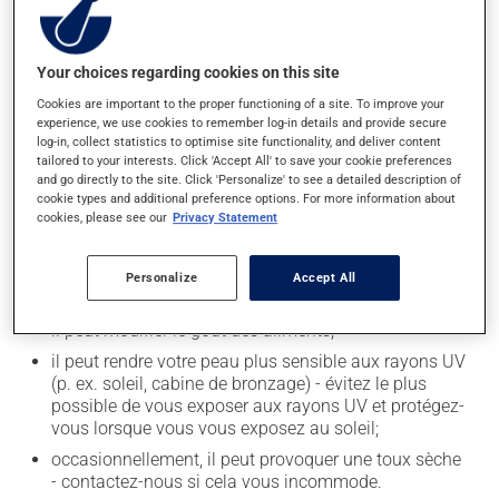
Effets indésirables
Your choices regarding cookies on this site
En plus de ses effets recherchés, ce produit peut à
Cookies are important to the proper functioning of a site. To improve your
experience, we use cookies to remember log-in details and provide secure
l'occasion entraîner certains effets indésirables (effets
log-in, collect statistics to optimise site functionality, and deliver content
secondaires), notamment :
tailored to your interests. Click 'Accept All' to save your cookie preferences
and go directly to the site. Click 'Personalize' to see a detailed description of
il peut causer des maux de tête;
cookie types and additional preference options. For more information about
cookies, please see our
Privacy Statement
il peut causer des étourdissements - levez-vous
lentement et soyez prudent avant de prendre le
volant;
Personalize
Accept All
il peut causer une fatigue inhabituelle;
il peut modifier le goût des aliments;
il peut rendre votre peau plus sensible aux rayons UV
(p. ex. soleil, cabine de bronzage) - évitez le plus
possible de vous exposer aux rayons UV et protégez-
vous lorsque vous vous exposez au soleil;
occasionnellement, il peut provoquer une toux sèche
- contactez-nous si cela vous incommode.