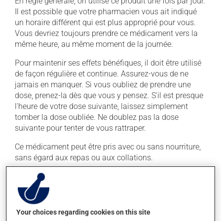
En règle générale, on utilise ce produit une fois par jour.
Il est possible que votre pharmacien vous ait indiqué
un horaire différent qui est plus approprié pour vous.
Vous devriez toujours prendre ce médicament vers la
même heure, au même moment de la journée.
Pour maintenir ses effets bénéfiques, il doit être utilisé
de façon régulière et continue. Assurez-vous de ne
jamais en manquer. Si vous oubliez de prendre une
dose, prenez-la dès que vous y pensez. S'il est presque
l'heure de votre dose suivante, laissez simplement
tomber la dose oubliée. Ne doublez pas la dose
suivante pour tenter de vous rattraper.
Ce médicament peut être pris avec ou sans nourriture,
sans égard aux repas ou aux collations.
Effets indésirables
En plus de ses effets recherchés, ce produit peut à
Your choices regarding cookies on this site
l'occasion entraîner certains effets indésirables (effets