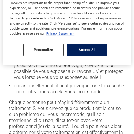
secondaires), notamment :
Cookies are important to the proper functioning of a site. To improve your
experience, we use cookies to remember log-in details and provide secure
log-in, collect statistics to optimise site functionality, and deliver content
il peut causer des maux de tête;
tailored to your interests. Click 'Accept All' to save your cookie preferences
il peut causer des étourdissements - levez-vous
and go directly to the site. Click 'Personalize' to see a detailed description of
lentement et soyez prudent avant de prendre le
cookie types and additional preference options. For more information about
cookies, please see our
Privacy Statement
volant;
il peut causer une fatigue inhabituelle;
Personalize
Accept All
il peut modifier le goût des aliments;
il peut rendre votre peau plus sensible aux rayons UV
(p. ex. soleil, cabine de bronzage) - évitez le plus
possible de vous exposer aux rayons UV et protégez-
vous lorsque vous vous exposez au soleil;
occasionnellement, il peut provoquer une toux sèche
- contactez-nous si cela vous incommode.
Chaque personne peut réagir différemment à un
traitement. Si vous croyez que ce produit est la cause
d'un problème qui vous incommode, qu'il soit
mentionné ici ou non, discutez-en avec votre
professionnel(le) de la santé. Il ou elle peut vous aider
à déterminer si votre traitement en est effectivement la