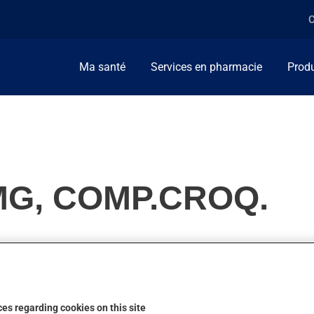
C
Ma santé
Services en pharmacie
Produ
MG, COMP.CROQ.
n excès de phosphore. Il produit son plein effet après quelques 
es regarding cookies on this site