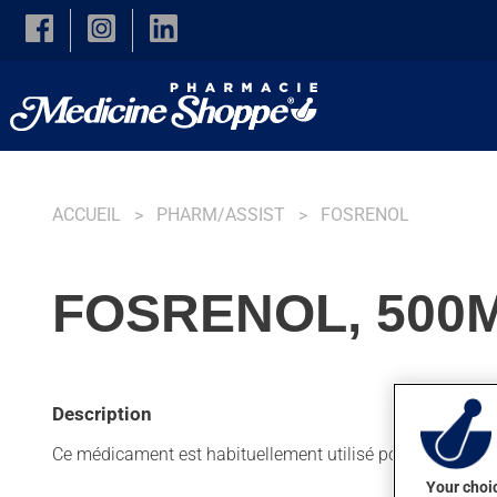
Skip to main content
ACCUEIL
PHARM/ASSIST
FOSRENOL
FOSRENOL, 500
Description
Ce médicament est habituellement utilisé pour éliminer u
Your choic