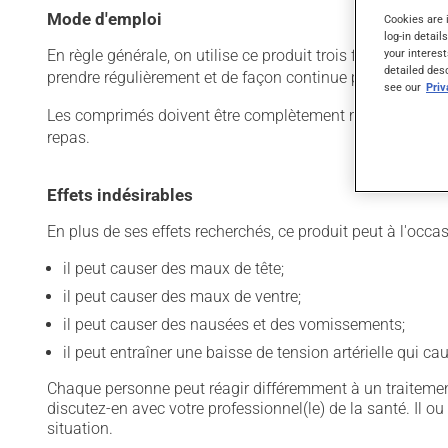
Mode d'emploi
Cookies are 
log-in detail
your interest
En règle générale, on utilise ce produit trois fois par jou
detailed des
prendre régulièrement et de façon continue pour mainteni
see our
Pri
Les comprimés doivent être complètement mâchés avant d
repas.
Effets indésirables
En plus de ses effets recherchés, ce produit peut à l'occa
il peut causer des maux de tête;
il peut causer des maux de ventre;
il peut causer des nausées et des vomissements;
il peut entraîner une baisse de tension artérielle qui ca
Chaque personne peut réagir différemment à un traitement
discutez-en avec votre professionnel(le) de la santé. Il ou
situation.