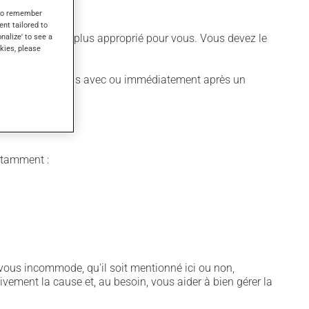
s to remember
ent tailored to
onalize' to see a
 différent qui est plus approprié pour vous. Vous devez le
kies, please
ent doit être pris avec ou immédiatement après un
notamment :
vous incommode, qu'il soit mentionné ici ou non,
tivement la cause et, au besoin, vous aider à bien gérer la