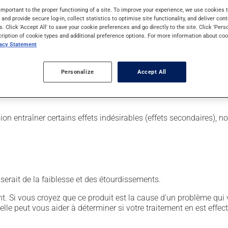
important to the proper functioning of a site. To improve your experience, we use cookie
s and provide secure log-in, collect statistics to optimise site functionality, and deliver cont
s. Click 'Accept All' to save your cookie preferences and go directly to the site. Click 'Pers
r. Il est possible que votre pharmacien vous ait indiqué un horaire
cription of cookie types and additional preference options. For more information about coo
r ses effets bénéfiques.
vacy Statement
'être avalés. Ne pas avaler les comprimés intacts. Ce médicam
Personalize
Accept All
sion entraîner certains effets indésirables (effets secondaires), 
userait de la faiblesse et des étourdissements.
. Si vous croyez que ce produit est la cause d'un problème qui 
 elle peut vous aider à déterminer si votre traitement en est effec