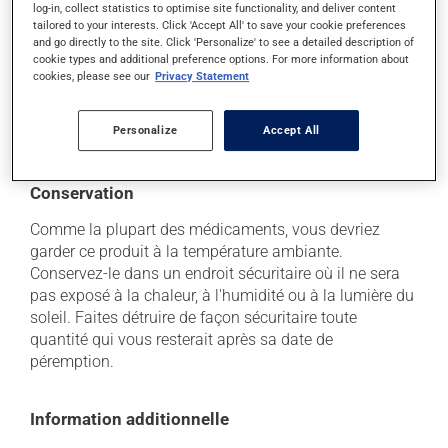
log-in, collect statistics to optimise site functionality, and deliver content
Chaque personne peut réagir différemment à un
tailored to your interests. Click 'Accept All' to save your cookie preferences
traitement. Si vous croyez que ce produit est la cause
and go directly to the site. Click 'Personalize' to see a detailed description of
d'un problème qui vous incommode, qu'il soit
cookie types and additional preference options. For more information about
mentionné ici ou non, discutez-en avec votre
cookies, please see our
Privacy Statement
professionnel(le) de la santé. Il ou elle peut vous aider
à déterminer si votre traitement en est effectivement la
Personalize
Accept All
cause et, au besoin, vous aider à bien gérer la situation.
Conservation
Comme la plupart des médicaments, vous devriez
garder ce produit à la température ambiante.
Conservez-le dans un endroit sécuritaire où il ne sera
pas exposé à la chaleur, à l'humidité ou à la lumière du
soleil. Faites détruire de façon sécuritaire toute
quantité qui vous resterait après sa date de
péremption.
Information additionnelle