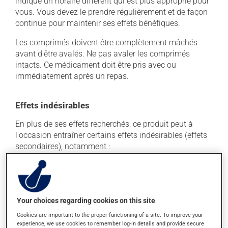
indiqué un horaire différent qui est plus approprié pour
vous. Vous devez le prendre régulièrement et de façon
continue pour maintenir ses effets bénéfiques.
Les comprimés doivent être complètement mâchés
avant d'être avalés. Ne pas avaler les comprimés
intacts. Ce médicament doit être pris avec ou
immédiatement après un repas.
Effets indésirables
En plus de ses effets recherchés, ce produit peut à
l'occasion entraîner certains effets indésirables (effets
secondaires), notamment :
il peut causer des maux de tête;
il peut causer des maux de ventre;
il peut causer des nausées et des vomissements;
Your choices regarding cookies on this site
il peut entraîner une baisse de tension artérielle qui
Cookies are important to the proper functioning of a site. To improve your
causerait de la faiblesse et des étourdissements.
experience, we use cookies to remember log-in details and provide secure