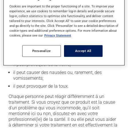
Effets indésirables
Cookies are important to the proper functioning of a site. To improve your
experience, we use cookies to remember log-in details and provide secure
log-in, collect statistics to optimise site functionality, and deliver content
En plus de ses effets recherchés, ce produit peut à
tailored to your interests. Click 'Accept All' to save your cookie preferences
l'occasion entraîner certains effets indésirables (effets
and go directly to the site. Click 'Personalize' to see a detailed description of
secondaires), notamment :
cookie types and additional preference options. For more information about
cookies, please see our
Privacy Statement
il peut causer des maux de tête;
il peut causer de la diarrhée;
Personalize
Accept All
il peut causer des maux de ventre;
il peut provoquer de la fièvre;
il peut causer des nausées ou, rarement, des
vomissements;
il peut provoquer de la toux.
Chaque personne peut réagir différemment à un
traitement. Si vous croyez que ce produit est la cause
d'un problème qui vous incommode, qu'il soit
mentionné ici ou non, discutez-en avec votre
professionnel(le) de la santé. Il ou elle peut vous aider
à déterminer si votre traitement en est effectivement la