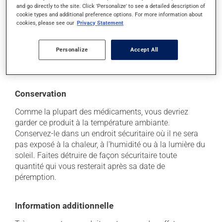
Chaque personne peut réagir différemment à un
and go directly to the site. Click 'Personalize' to see a detailed description of
cookie types and additional preference options. For more information about
traitement. Si vous croyez que ce produit est la cause
cookies, please see our
Privacy Statement
d'un problème qui vous incommode, qu'il soit
mentionné ici ou non, discutez-en avec votre
professionnel(le) de la santé. Il ou elle peut vous aider
Personalize
Accept All
à déterminer si votre traitement en est effectivement la
cause et, au besoin, vous aider à bien gérer la situation.
Conservation
Comme la plupart des médicaments, vous devriez
garder ce produit à la température ambiante.
Conservez-le dans un endroit sécuritaire où il ne sera
pas exposé à la chaleur, à l'humidité ou à la lumière du
soleil. Faites détruire de façon sécuritaire toute
quantité qui vous resterait après sa date de
péremption.
Information additionnelle