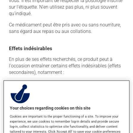
vous. Il est important de respecter la posologie inscrite
sur l'étiquette. N'en utilisez pas plus, ni plus souvent
qu'indiqué.
Ce médicament peut être pris avec ou sans nourriture,
sans égard aux repas ou aux collations.
Effets indésirables
En plus de ses effets recherchés, ce produit peut à
l'occasion entraîner certains effets indésirables (effets
secondaires), notamment :
il peut causer des maux de tête;
il agit sur l'intestin et peut causer de la diarrhée ou
de la constipation, selon la sensibilité de chacun;
il peut causer des étourdissements ou vous endormir
Your choices regarding cookies on this site
- levez-vous lentement et soyez prudent avant de
Cookies are important to the proper functioning of a site. To improve your
prendre le volant;
experience, we use cookies to remember log-in details and provide secure
il peut causer une fatigue inhabituelle.
log-in, collect statistics to optimise site functionality, and deliver content
tailored to your interests. Click 'Accept All' to save your cookie preferences