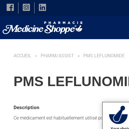
Skip to main content
ACCUEIL
PHARM/ASSIST
PMS LEFLUNOMIDE
PMS LEFLUNOMI
Description
Ce médicament est habituellement utilisé pour l'arthrite 
Your choic