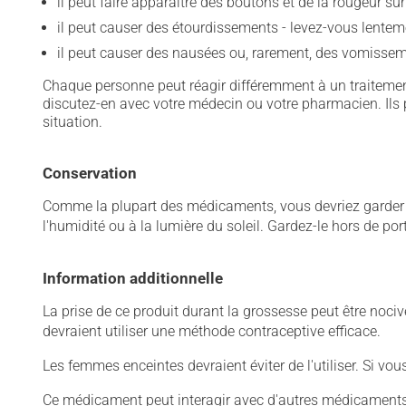
il peut faire apparaître des boutons et de la rougeur sur
il peut causer des étourdissements - levez-vous lentem
il peut causer des nausées ou, rarement, des vomissem
Chaque personne peut réagir différemment à un traitement
discutez-en avec votre médecin ou votre pharmacien. Ils p
situation.
Conservation
Comme la plupart des médicaments, vous devriez garder ce
l'humidité ou à la lumière du soleil. Gardez-le hors de po
Information additionnelle
La prise de ce produit durant la grossesse peut être no
devraient utiliser une méthode contraceptive efficace.
Les femmes enceintes devraient éviter de l'utiliser. Si vo
Ce médicament peut interagir avec d'autres médicaments o