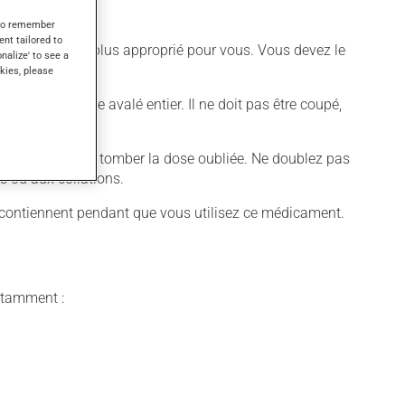
s to remember
ent tailored to
différent qui est plus approprié pour vous. Vous devez le
onalize' to see a
kies, please
cament doit être avalé entier. Il ne doit pas être coupé,
aissez simplement tomber la dose oubliée. Ne doublez pas
s ou aux collations.
n contiennent pendant que vous utilisez ce médicament.
notamment :