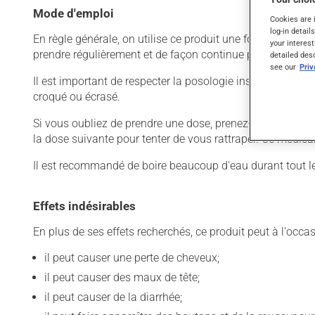
Mode d'emploi
Cookies are 
log-in detail
En règle générale, on utilise ce produit une fois par jour.
your interest
prendre régulièrement et de façon continue pour mainteni
detailed des
see our
Pri
Il est important de respecter la posologie inscrite sur l'ét
croqué ou écrasé.
Si vous oubliez de prendre une dose, prenez-la dès que vo
la dose suivante pour tenter de vous rattraper. Ce médica
Il est recommandé de boire beaucoup d'eau durant tout le
Effets indésirables
En plus de ses effets recherchés, ce produit peut à l'occa
il peut causer une perte de cheveux;
il peut causer des maux de tête;
il peut causer de la diarrhée;