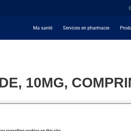
C
Ma santé
Services en pharmacie
Produ
DE, 10MG, COMPR
rhumatoïde. Il produit son plein effet après quelques semaines.
es regarding cookies on this site