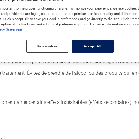
important to the proper functioning of a site. To improve your experience, we use cookie
s and provide secure log-in, collect statistics to optimise site functionality, and deliver cont
 Il est possible que votre pharmacien vous ait indiqué un horaire 
s. Click 'Accept All' to save your cookie preferences and go directly to the site. Click 'Pers
r ses effets bénéfiques.
cription of cookie types and additional preference options. For more information about coo
vacy Statement
iquette. N'en utilisez pas plus, ni plus souvent qu'indiqué. Ce médi
Personalize
Accept All
us y pensez. S'il est presque l'heure de votre dose suivante, l
ment peut être pris avec ou sans nourriture, sans égard aux repa
 traitement. Évitez de prendre de l'alcool ou des produits qui e
sion entraîner certains effets indésirables (effets secondaires), 