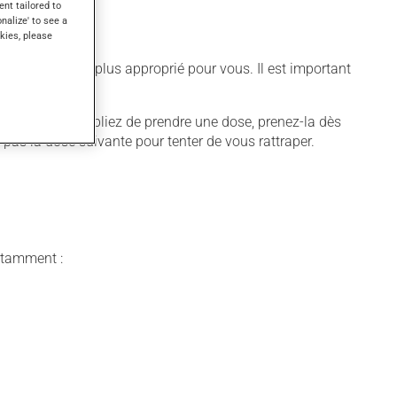
ent tailored to
onalize' to see a
kies, please
différent qui est plus approprié pour vous. Il est important
quer. Si vous oubliez de prendre une dose, prenez-la dès
 pas la dose suivante pour tenter de vous rattraper.
notamment :