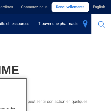
arrières
Contactez-nous
Renouvellements
English
its et ressources
Trouver une pharmacie
IME
 sans repos. On peut sentir son action en quelques
s to remember