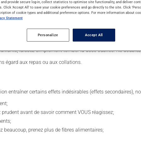
s and provide secure log-in, collect statistics to optimise site functionality, and deliver cont
s. Click 'Accept All' to save your cookie preferences and go directly to the site. Click 'Pers
cription of cookie types and additional preference options. For more information about coo
vacy Statement
. Il est possible que votre pharmacien vous ait indiqué un horaire 
lisez pas plus, ni plus souvent qu'indiqué.
Personalize
Accept All
 de façon régulière et continue. Assurez-vous de ne jamais en man
 suivante, laissez simplement tomber la dose oubliée. Ne doublez
ns égard aux repas ou aux collations.
sion entraîner certains effets indésirables (effets secondaires), 
ent;
ez prudent avant de savoir comment VOUS réagissez;
ents;
vez beaucoup, prenez plus de fibres alimentaires;