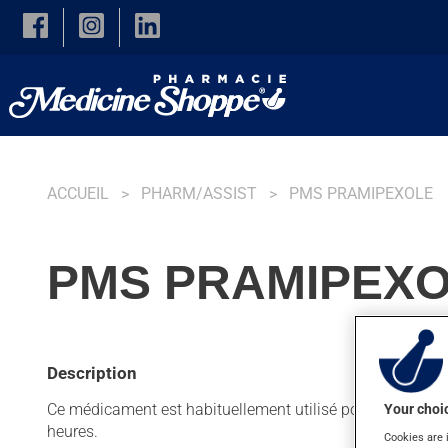
Skip to main content
ACCUEIL
PHARM/ASSIST
PMS PRAMIPEXOLE
PMS PRAMIPEXO
Description
Ce médicament est habituellement utilisé pour la maladi
Your choic
heures.
Cookies are 