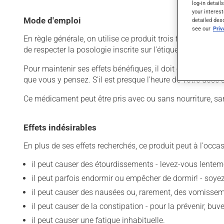
log-in detail
your interest
Mode d'emploi
detailed des
see our
Pri
En règle générale, on utilise ce produit trois fois par jour
de respecter la posologie inscrite sur l'étiquette. N'en uti
Pour maintenir ses effets bénéfiques, il doit être utilisé
que vous y pensez. S'il est presque l'heure de votre dose
Ce médicament peut être pris avec ou sans nourriture, sa
Effets indésirables
En plus de ses effets recherchés, ce produit peut à l'occa
il peut causer des étourdissements - levez-vous lentem
il peut parfois endormir ou empêcher de dormir! - soy
il peut causer des nausées ou, rarement, des vomissem
il peut causer de la constipation - pour la prévenir, bu
il peut causer une fatigue inhabituelle.