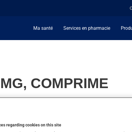
C
Ma santé
Services en pharmacie
Produ
5MG, COMPRIME
travail du coeur ou pour diminuer la tension artérielle. On l'empl
es regarding cookies on this site
ction.