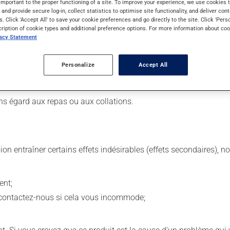
important to the proper functioning of a site. To improve your experience, we use cookie
s and provide secure log-in, collect statistics to optimise site functionality, and deliver cont
s. Click 'Accept All' to save your cookie preferences and go directly to the site. Click 'Pers
cription of cookie types and additional preference options. For more information about coo
vacy Statement
 Il est possible que votre pharmacien vous ait indiqué un horaire 
 même moment de la journée.
Personalize
Accept All
 de façon régulière et continue. Assurez-vous de ne jamais en man
 suivante, laissez simplement tomber la dose oubliée. Ne doublez
ns égard aux repas ou aux collations.
sion entraîner certains effets indésirables (effets secondaires), 
ent;
 contactez-nous si cela vous incommode;