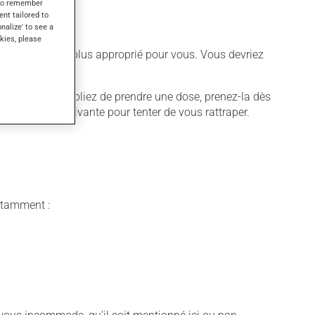
s to remember
ent tailored to
onalize' to see a
kies, please
différent qui est plus approprié pour vous. Vous devriez
quer. Si vous oubliez de prendre une dose, prenez-la dès
 pas la dose suivante pour tenter de vous rattraper.
notamment :