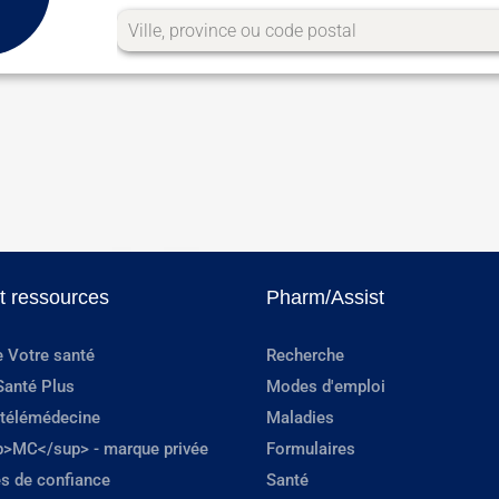
et ressources
Pharm/Assist
e Votre santé
Recherche
Santé Plus
Modes d'emploi
 télémédecine
Maladies
p>MC</sup> - marque privée
Formulaires
s de confiance
Santé