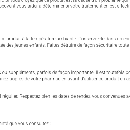
. Si vous croyez que ce produit est la cause d'un problème qui 
euvent vous aider à déterminer si votre traitement en est effecti
 produit à la température ambiante. Conservez-le dans un endroi
rtée des jeunes enfants. Faites détruire de façon sécuritaire tout
u suppléments, parfois de façon importante. Il est toutefois pos
iez auprès de votre pharmacien avant d'utiliser ce produit en 
 régulier. Respectez bien les dates de rendez-vous convenues a
anté que vous consultez :