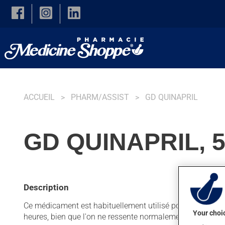
Skip to main content
ACCUEIL
PHARM/ASSIST
GD QUINAPRIL
GD QUINAPRIL, 
Description
Ce médicament est habituellement utilisé pour faciliter le 
Your choic
heures, bien que l'on ne ressente normalement pas son a