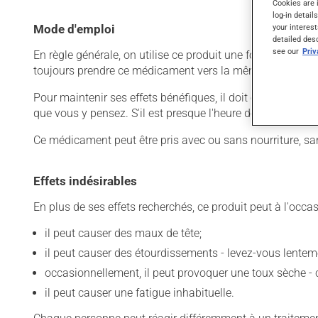
Cookies are 
log-in detail
your interest
Mode d'emploi
detailed des
see our
Pri
En règle générale, on utilise ce produit une fois par jour.
toujours prendre ce médicament vers la même heure, au
Pour maintenir ses effets bénéfiques, il doit être utilisé
que vous y pensez. S'il est presque l'heure de votre dose
Ce médicament peut être pris avec ou sans nourriture, sa
Effets indésirables
En plus de ses effets recherchés, ce produit peut à l'occa
il peut causer des maux de tête;
il peut causer des étourdissements - levez-vous lentem
occasionnellement, il peut provoquer une toux sèche -
il peut causer une fatigue inhabituelle.