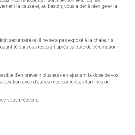
vous incommode, qu'il soit mentionné ici ou non,
vement la cause et, au besoin, vous aider à bien gérer la
t sécuritaire où il ne sera pas exposé à la chaleur, à
e quantité qui vous resterait après sa date de péremption.
sible d'en prévenir plusieurs en ajustant la dose de vos
association avec d'autres médicaments, vitamines ou
vec votre médecin.