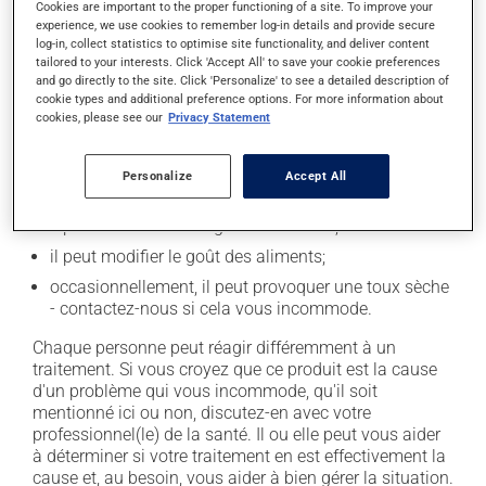
Cookies are important to the proper functioning of a site. To improve your
experience, we use cookies to remember log-in details and provide secure
En plus de ses effets recherchés, ce produit peut à
log-in, collect statistics to optimise site functionality, and deliver content
l'occasion entraîner certains effets indésirables (effets
tailored to your interests. Click 'Accept All' to save your cookie preferences
secondaires), notamment :
and go directly to the site. Click 'Personalize' to see a detailed description of
cookie types and additional preference options. For more information about
cookies, please see our
Privacy Statement
il peut causer des maux de tête;
il peut causer des étourdissements - levez-vous
lentement et soyez prudent avant de prendre le
Personalize
Accept All
volant;
il peut causer une fatigue inhabituelle;
il peut modifier le goût des aliments;
occasionnellement, il peut provoquer une toux sèche
- contactez-nous si cela vous incommode.
Chaque personne peut réagir différemment à un
traitement. Si vous croyez que ce produit est la cause
d'un problème qui vous incommode, qu'il soit
mentionné ici ou non, discutez-en avec votre
professionnel(le) de la santé. Il ou elle peut vous aider
à déterminer si votre traitement en est effectivement la
cause et, au besoin, vous aider à bien gérer la situation.