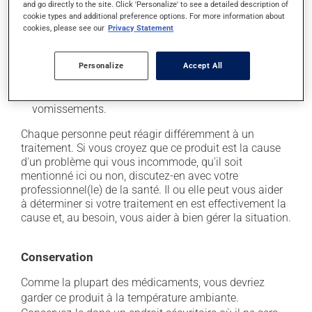
and go directly to the site. Click 'Personalize' to see a detailed description of
il peut causer des maux de tête;
cookie types and additional preference options. For more information about
cookies, please see our
Privacy Statement
il peut causer de la diarrhée;
il peut causer des maux de ventre;
Personalize
Accept All
il peut causer une fatigue inhabituelle;
il peut causer des nausées ou, rarement, des
vomissements.
Chaque personne peut réagir différemment à un
traitement. Si vous croyez que ce produit est la cause
d'un problème qui vous incommode, qu'il soit
mentionné ici ou non, discutez-en avec votre
professionnel(le) de la santé. Il ou elle peut vous aider
à déterminer si votre traitement en est effectivement la
cause et, au besoin, vous aider à bien gérer la situation.
Conservation
Comme la plupart des médicaments, vous devriez
garder ce produit à la température ambiante.