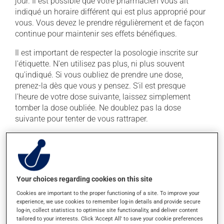
jour. Il est possible que votre pharmacien vous ait
indiqué un horaire différent qui est plus approprié pour
vous. Vous devez le prendre régulièrement et de façon
continue pour maintenir ses effets bénéfiques.
Il est important de respecter la posologie inscrite sur
l'étiquette. N'en utilisez pas plus, ni plus souvent
qu'indiqué. Si vous oubliez de prendre une dose,
prenez-la dès que vous y pensez. S'il est presque
l'heure de votre dose suivante, laissez simplement
tomber la dose oubliée. Ne doublez pas la dose
suivante pour tenter de vous rattraper.
Ce médicament peut être pris avec ou sans nourriture,
sans égard aux repas ou aux collations.
Effets indésirables
Your choices regarding cookies on this site
Cookies are important to the proper functioning of a site. To improve your
En plus de ses effets recherchés, ce produit peut à
experience, we use cookies to remember log-in details and provide secure
l'occasion entraîner certains effets indésirables (effets
log-in, collect statistics to optimise site functionality, and deliver content
secondaires), notamment :
tailored to your interests. Click 'Accept All' to save your cookie preferences