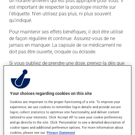
un horaire différent qui est plus approprié pour vous. Il
est important de respecter la posologie inscrite sur
l'étiquette. N'en utilisez pas plus, ni plus souvent
qu'indiqué.
Pour maintenir ses effets bénéfiques, il doit être utilisé
de façon régulière et continue. Assurez-vous de ne
jamais en manquer. La capsule de ce médicament ne
doit pas être ouverte, croquée ou écrasée.
Si vous oubliez de prendre une dose, prenez-la dès que
vous y pensez. S'il est presque l'heure de votre dose
suivante, laissez simplement tomber la dose oubliée.
Ne doublez pas la dose suivante pour tenter de vous
rattraper. Ce médicament doit être pris après un repas,
Your choices regarding cookies on this site
une fois celui-ci terminé.
Cookies are important to the proper functioning of a site. To improve your
La prise d'alcool peut augmenter l'effet de ce produit. Il
experience, we use cookies to remember log-in details and provide secure
log-in, collect statistics to optimise site functionality, and deliver content
est donc recommandé d'en consommer avec
tailored to your interests. Click 'Accept All' to save your cookie preferences
modération. Afin de savoir quelle quantité d'alcool
and go directly to the site. Click 'Personalize' to see a detailed description of
vous est permise, veuillez en discuter avec votre
cookie types and additional preference options. For more information about
cookies, please see our
Privacy Statement
pharmacien ou votre médecin.