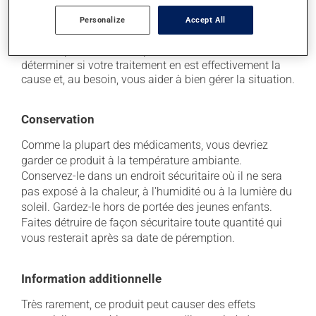
traitement. Si vous croyez que ce produit est la cause
Personalize
Accept All
d'un problème qui vous incommode, qu'il soit
mentionné ici ou non, discutez-en avec votre médecin
ou votre pharmacien. Ils peuvent vous aider à
déterminer si votre traitement en est effectivement la
cause et, au besoin, vous aider à bien gérer la situation.
Conservation
Comme la plupart des médicaments, vous devriez
garder ce produit à la température ambiante.
Conservez-le dans un endroit sécuritaire où il ne sera
pas exposé à la chaleur, à l'humidité ou à la lumière du
soleil. Gardez-le hors de portée des jeunes enfants.
Faites détruire de façon sécuritaire toute quantité qui
vous resterait après sa date de péremption.
Information additionnelle
Très rarement, ce produit peut causer des effets