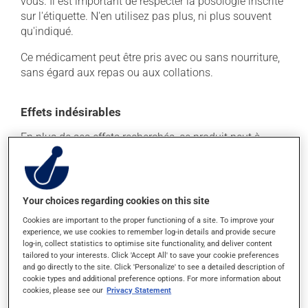
vous. Il est important de respecter la posologie inscrite
sur l'étiquette. N'en utilisez pas plus, ni plus souvent
qu'indiqué.
Ce médicament peut être pris avec ou sans nourriture,
sans égard aux repas ou aux collations.
Effets indésirables
En plus de ses effets recherchés, ce produit peut à
l'occasion entraîner certains effets indésirables (effets
secondaires), notamment :
il peut causer des maux de tête;
Your choices regarding cookies on this site
il agit sur l'intestin et peut causer de la diarrhée ou
Cookies are important to the proper functioning of a site. To improve your
de la constipation, selon la sensibilité de chacun;
experience, we use cookies to remember log-in details and provide secure
log-in, collect statistics to optimise site functionality, and deliver content
il peut causer une fatigue inhabituelle;
tailored to your interests. Click 'Accept All' to save your cookie preferences
il peut causer des étourdissements ou vous endormir
and go directly to the site. Click 'Personalize' to see a detailed description of
- soyez prudent avant de prendre le volant.
cookie types and additional preference options. For more information about
cookies, please see our
Privacy Statement
Chaque personne peut réagir différemment à un