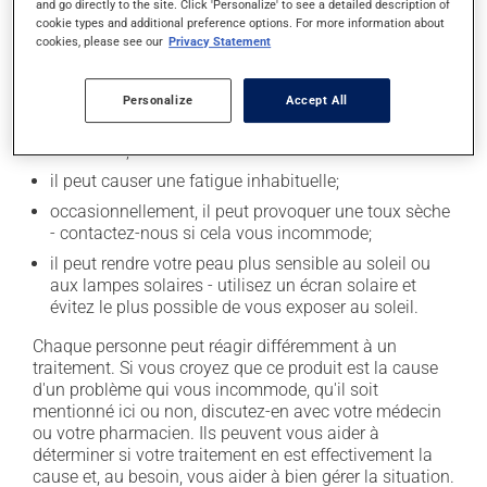
and go directly to the site. Click 'Personalize' to see a detailed description of
En plus de ses effets recherchés, ce produit peut à
cookie types and additional preference options. For more information about
l'occasion entraîner certains effets indésirables (effets
cookies, please see our
Privacy Statement
secondaires), notamment :
il peut causer des maux de tête;
Personalize
Accept All
il peut causer des étourdissements - levez-vous
lentement;
il peut causer une fatigue inhabituelle;
occasionnellement, il peut provoquer une toux sèche
- contactez-nous si cela vous incommode;
il peut rendre votre peau plus sensible au soleil ou
aux lampes solaires - utilisez un écran solaire et
évitez le plus possible de vous exposer au soleil.
Chaque personne peut réagir différemment à un
traitement. Si vous croyez que ce produit est la cause
d'un problème qui vous incommode, qu'il soit
mentionné ici ou non, discutez-en avec votre médecin
ou votre pharmacien. Ils peuvent vous aider à
déterminer si votre traitement en est effectivement la
cause et, au besoin, vous aider à bien gérer la situation.