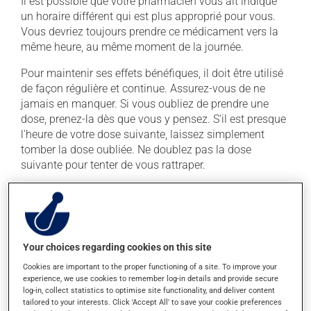
Il est possible que votre pharmacien vous ait indiqué
un horaire différent qui est plus approprié pour vous.
Vous devriez toujours prendre ce médicament vers la
même heure, au même moment de la journée.
Pour maintenir ses effets bénéfiques, il doit être utilisé
de façon régulière et continue. Assurez-vous de ne
jamais en manquer. Si vous oubliez de prendre une
dose, prenez-la dès que vous y pensez. S'il est presque
l'heure de votre dose suivante, laissez simplement
tomber la dose oubliée. Ne doublez pas la dose
suivante pour tenter de vous rattraper.
Ce médicament peut être pris avec ou sans nourriture,
sans égard aux repas ou aux collations. La prise
d'alcool peut modifier l'effet de ce produit. Il est
recommandé de limiter la consommation d'alcool
Your choices regarding cookies on this site
durant le traitement.
Cookies are important to the proper functioning of a site. To improve your
experience, we use cookies to remember log-in details and provide secure
Effets indésirables
log-in, collect statistics to optimise site functionality, and deliver content
tailored to your interests. Click 'Accept All' to save your cookie preferences