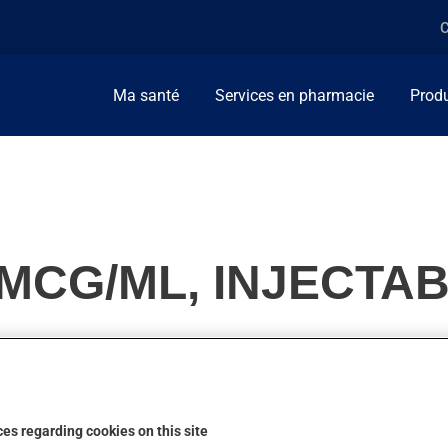
C
Ma santé
Services en pharmacie
Produ
MCG/ML, INJECTA
ie. On l'emploie aussi pour d'autres indications. On peut senti
es regarding cookies on this site