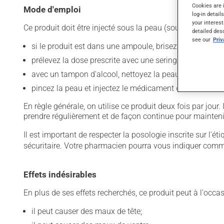
Cookies are 
Mode d'emploi
log-in detail
your interest
Ce produit doit être injecté sous la peau (sous-cutanée) :
detailed des
see our
Pri
si le produit est dans une ampoule, brisez l'embout - s'i
prélevez la dose prescrite avec une seringue;
avec un tampon d'alcool, nettoyez la peau où se fera l'i
pincez la peau et injectez le médicament dans le repli
En règle générale, on utilise ce produit deux fois par jour
prendre régulièrement et de façon continue pour mainteni
Il est important de respecter la posologie inscrite sur l'é
sécuritaire. Votre pharmacien pourra vous indiquer comme
Effets indésirables
En plus de ses effets recherchés, ce produit peut à l'occa
il peut causer des maux de tête;