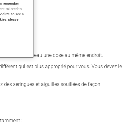
s to remember
ent tailored to
onalize' to see a
kies, please
 d'injecter de nouveau une dose au même endroit.
 différent qui est plus approprié pour vous. Vous devez le
sez des seringues et aiguilles souillées de façon
notamment :