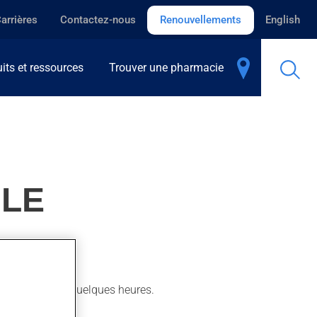
arrières
Contactez-nous
Renouvellements
English
its et ressources
Trouver une pharmacie
BLE
r son action en quelques heures.