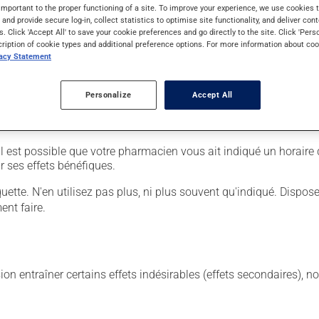
important to the proper functioning of a site. To improve your experience, we use cookie
s and provide secure log-in, collect statistics to optimise site functionality, and deliver cont
s. Click 'Accept All' to save your cookie preferences and go directly to the site. Click 'Pers
cription of cookie types and additional preference options. For more information about coo
vacy Statement
l est dans une fiole, nettoyez l'embout à l'alcool;
Personalize
Accept All
njection;
 ainsi formé. S'il y a lieu, attendez au moins une semaine avant
. Il est possible que votre pharmacien vous ait indiqué un horaire
r ses effets bénéfiques.
tiquette. N'en utilisez pas plus, ni plus souvent qu'indiqué. Dispo
nt faire.
sion entraîner certains effets indésirables (effets secondaires), 