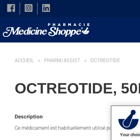
Skip to main content
ACCUEIL
PHARM/ASSIST
OCTREOTIDE
OCTREOTIDE, 50
Description
Ce médicament est habituellement utilisé pour l'acromégal
Your choic