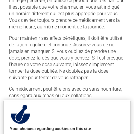
En règle générale, on utilise ce produit une fois par jour.
Il est possible que votre pharmacien vous ait indiqué
un horaire différent qui est plus approprié pour vous.
Vous devriez toujours prendre ce médicament vers la
même heure, au même moment de la journée.
Pour maintenir ses effets bénéfiques, il doit être utilisé
de façon régulière et continue. Assurez-vous de ne
jamais en manquer. Si vous oubliez de prendre une
dose, prenez-la dès que vous y pensez. S'il est presque
l'heure de votre dose suivante, laissez simplement
tomber la dose oubliée. Ne doublez pas la dose
suivante pour tenter de vous rattraper.
Ce médicament peut être pris avec ou sans nourriture,
sans égard aux repas ou aux collations.
Effets indésirables
En plus de ses effets recherchés, ce produit peut à
Your choices regarding cookies on this site
l'occasion entraîner certains effets indésirables (effets