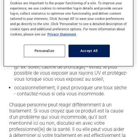
secondaires), notamment :
Cookies are important to the proper functioning of a site. To improve your
experience, we use cookies to remember log-in details and provide secure
log-in, collect statistics to optimise site functionality, and deliver content
il peut causer des maux de tête;
tailored to your interests. Click 'Accept All' to save your cookie preferences
il peut causer des étourdissements - levez-vous
and go directly to the site. Click 'Personalize' to see a detailed description of
lentement et soyez prudent avant de prendre le
cookie types and additional preference options. For more information about
cookies, please see our
Privacy Statement
volant;
il peut causer une fatigue inhabituelle;
Personalize
Accept All
il peut modifier le goût des aliments;
il peut rendre votre peau plus sensible aux rayons UV
(p. ex. soleil, cabine de bronzage) - évitez le plus
possible de vous exposer aux rayons UV et protégez-
vous lorsque vous vous exposez au soleil;
occasionnellement, il peut provoquer une toux sèche
- contactez-nous si cela vous incommode.
Chaque personne peut réagir différemment à un
traitement. Si vous croyez que ce produit est la cause
d'un problème qui vous incommode, qu'il soit
mentionné ici ou non, discutez-en avec votre
professionnel(le) de la santé. Il ou elle peut vous aider
à déterminer si votre traitement en est effectivement la