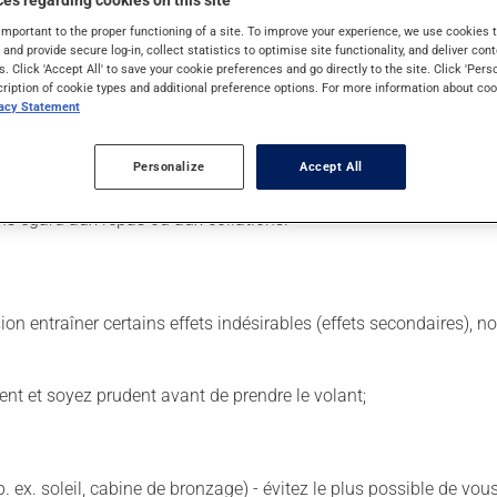
es regarding cookies on this site
important to the proper functioning of a site. To improve your experience, we use cookie
s and provide secure log-in, collect statistics to optimise site functionality, and deliver cont
s. Click 'Accept All' to save your cookie preferences and go directly to the site. Click 'Pers
 Il est possible que votre pharmacien vous ait indiqué un horaire 
cription of cookie types and additional preference options. For more information about coo
vacy Statement
 même moment de la journée.
 de façon régulière et continue. Assurez-vous de ne jamais en man
Personalize
Accept All
 suivante, laissez simplement tomber la dose oubliée. Ne doublez
ns égard aux repas ou aux collations.
sion entraîner certains effets indésirables (effets secondaires), 
ent et soyez prudent avant de prendre le volant;
p. ex. soleil, cabine de bronzage) - évitez le plus possible de 