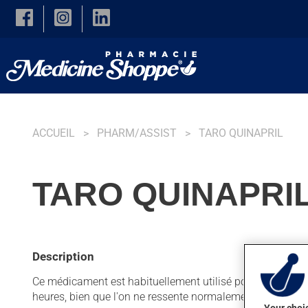
Skip to main content
ACCUEIL
PHARM/ASSIST
TARO QUINAPRIL
TARO QUINAPRIL
Description
Ce médicament est habituellement utilisé pour faciliter le 
heures, bien que l'on ne ressente normalement pas son a