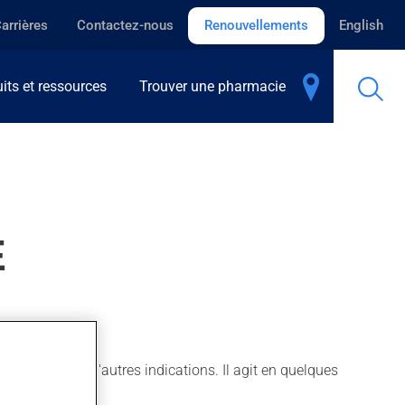
arrières
Contactez-nous
Renouvellements
English
its et ressources
Trouver une pharmacie
E
oie aussi pour d'autres indications. Il agit en quelques