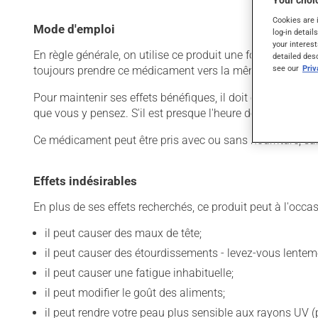
Your choic
Cookies are 
Mode d'emploi
log-in detail
your interest
En règle générale, on utilise ce produit une fois par jour.
detailed des
see our
Pri
toujours prendre ce médicament vers la même heure, au
Pour maintenir ses effets bénéfiques, il doit être utilisé
que vous y pensez. S'il est presque l'heure de votre dose
Ce médicament peut être pris avec ou sans nourriture, sa
Effets indésirables
En plus de ses effets recherchés, ce produit peut à l'occa
il peut causer des maux de tête;
il peut causer des étourdissements - levez-vous lentem
il peut causer une fatigue inhabituelle;
il peut modifier le goût des aliments;
il peut rendre votre peau plus sensible aux rayons UV (