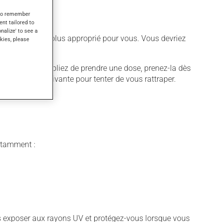
s to remember
ent tailored to
onalize' to see a
différent qui est plus approprié pour vous. Vous devriez
kies, please
quer. Si vous oubliez de prendre une dose, prenez-la dès
 pas la dose suivante pour tenter de vous rattraper.
notamment :
vous exposer aux rayons UV et protégez-vous lorsque vous