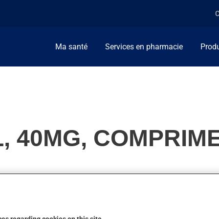
C
Ma santé
Services en pharmacie
Produ
, 40MG, COMPRIM
travail du coeur ou pour diminuer la tension artérielle. On l'empl
ction.