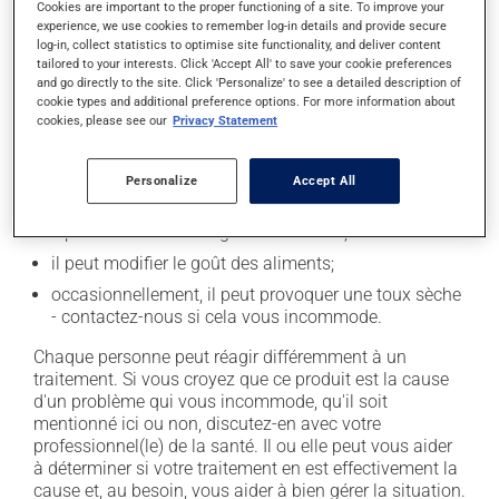
Cookies are important to the proper functioning of a site. To improve your
experience, we use cookies to remember log-in details and provide secure
En plus de ses effets recherchés, ce produit peut à
log-in, collect statistics to optimise site functionality, and deliver content
l'occasion entraîner certains effets indésirables (effets
tailored to your interests. Click 'Accept All' to save your cookie preferences
secondaires), notamment :
and go directly to the site. Click 'Personalize' to see a detailed description of
cookie types and additional preference options. For more information about
cookies, please see our
Privacy Statement
il peut causer des maux de tête;
il peut causer des étourdissements - levez-vous
lentement et soyez prudent avant de prendre le
Personalize
Accept All
volant;
il peut causer une fatigue inhabituelle;
il peut modifier le goût des aliments;
occasionnellement, il peut provoquer une toux sèche
- contactez-nous si cela vous incommode.
Chaque personne peut réagir différemment à un
traitement. Si vous croyez que ce produit est la cause
d'un problème qui vous incommode, qu'il soit
mentionné ici ou non, discutez-en avec votre
professionnel(le) de la santé. Il ou elle peut vous aider
à déterminer si votre traitement en est effectivement la
cause et, au besoin, vous aider à bien gérer la situation.