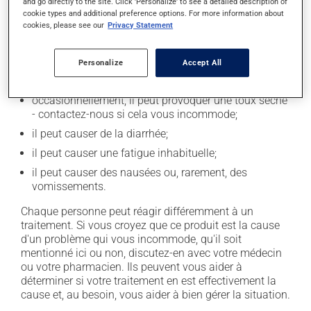
and go directly to the site. Click 'Personalize' to see a detailed description of
l'occasion entraîner certains effets indésirables (effets
cookie types and additional preference options. For more information about
secondaires), notamment :
cookies, please see our
Privacy Statement
il peut causer des maux de tête;
Personalize
Accept All
il peut causer des étourdissements - levez-vous
lentement;
occasionnellement, il peut provoquer une toux sèche
- contactez-nous si cela vous incommode;
il peut causer de la diarrhée;
il peut causer une fatigue inhabituelle;
il peut causer des nausées ou, rarement, des
vomissements.
Chaque personne peut réagir différemment à un
traitement. Si vous croyez que ce produit est la cause
d'un problème qui vous incommode, qu'il soit
mentionné ici ou non, discutez-en avec votre médecin
ou votre pharmacien. Ils peuvent vous aider à
déterminer si votre traitement en est effectivement la
cause et, au besoin, vous aider à bien gérer la situation.