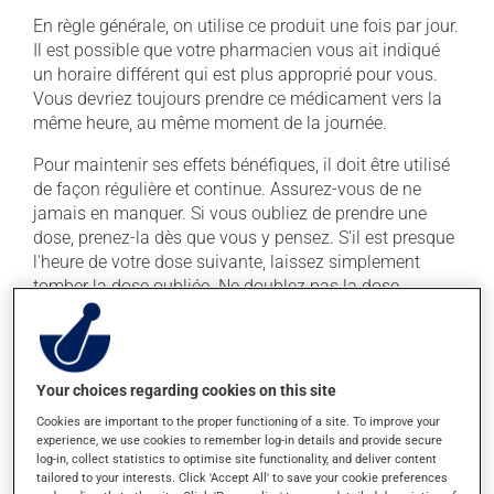
En règle générale, on utilise ce produit une fois par jour.
Il est possible que votre pharmacien vous ait indiqué
un horaire différent qui est plus approprié pour vous.
Vous devriez toujours prendre ce médicament vers la
même heure, au même moment de la journée.
Pour maintenir ses effets bénéfiques, il doit être utilisé
de façon régulière et continue. Assurez-vous de ne
jamais en manquer. Si vous oubliez de prendre une
dose, prenez-la dès que vous y pensez. S'il est presque
l'heure de votre dose suivante, laissez simplement
tomber la dose oubliée. Ne doublez pas la dose
suivante pour tenter de vous rattraper.
Ce médicament peut être pris avec ou sans nourriture,
sans égard aux repas ou aux collations.
Your choices regarding cookies on this site
Cookies are important to the proper functioning of a site. To improve your
Effets indésirables
experience, we use cookies to remember log-in details and provide secure
log-in, collect statistics to optimise site functionality, and deliver content
En plus de ses effets recherchés, ce produit peut à
tailored to your interests. Click 'Accept All' to save your cookie preferences