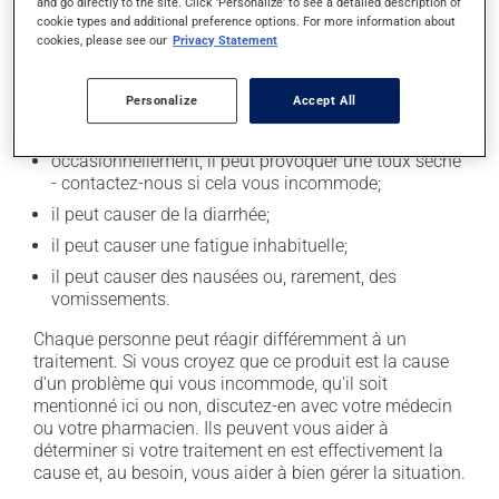
and go directly to the site. Click 'Personalize' to see a detailed description of
l'occasion entraîner certains effets indésirables (effets
cookie types and additional preference options. For more information about
secondaires), notamment :
cookies, please see our
Privacy Statement
il peut causer des maux de tête;
Personalize
Accept All
il peut causer des étourdissements - levez-vous
lentement;
occasionnellement, il peut provoquer une toux sèche
- contactez-nous si cela vous incommode;
il peut causer de la diarrhée;
il peut causer une fatigue inhabituelle;
il peut causer des nausées ou, rarement, des
vomissements.
Chaque personne peut réagir différemment à un
traitement. Si vous croyez que ce produit est la cause
d'un problème qui vous incommode, qu'il soit
mentionné ici ou non, discutez-en avec votre médecin
ou votre pharmacien. Ils peuvent vous aider à
déterminer si votre traitement en est effectivement la
cause et, au besoin, vous aider à bien gérer la situation.