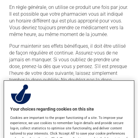
En règle générale, on utilise ce produit une fois par jour.
Il est possible que votre pharmacien vous ait indiqué
un horaire différent qui est plus approprié pour vous.
Vous devriez toujours prendre ce médicament vers la
même heure, au même moment de la journée.
Pour maintenir ses effets bénéfiques, il doit être utilisé
de façon régulière et continue. Assurez-vous de ne
jamais en manquer. Si vous oubliez de prendre une
dose, prenez-la dès que vous y pensez. S'il est presque
l'heure de votre dose suivante, laissez simplement
tomber la dose oubliée. Ne doublez pas la dose
suivante pour tenter de vous rattraper.
Ce médicament peut être pris avec ou sans nourriture,
sans égard aux repas ou aux collations.
Your choices regarding cookies on this site
Cookies are important to the proper functioning of a site. To improve your
Effets indésirables
experience, we use cookies to remember log-in details and provide secure
log-in, collect statistics to optimise site functionality, and deliver content
En plus de ses effets recherchés, ce produit peut à
tailored to your interests. Click 'Accept All' to save your cookie preferences