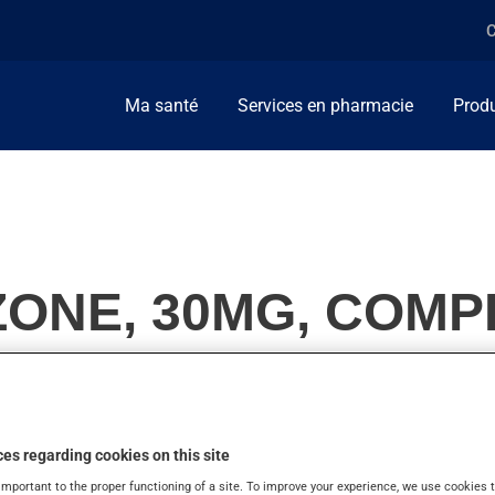
C
Ma santé
Services en pharmacie
Produ
ZONE, 30MG, COMP
e taux de sucre dans le sang (glycémie) chez les personnes diabé
es regarding cookies on this site
important to the proper functioning of a site. To improve your experience, we use cookie