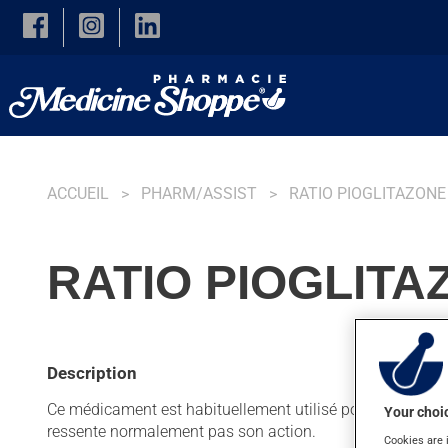
Skip to main content
ACCUEIL
PHARM/ASSIST
RATIO PIOGLITAZONE
RATIO PIOGLITA
Description
Ce médicament est habituellement utilisé pour contrôler l
Your choic
ressente normalement pas son action.
Cookies are 