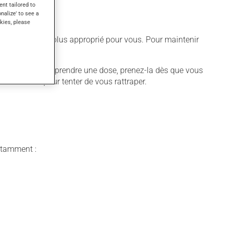
ent tailored to
onalize' to see a
kies, please
différent qui est plus approprié pour vous. Pour maintenir
 vous oubliez de prendre une dose, prenez-la dès que vous
se suivante pour tenter de vous rattraper.
notamment :