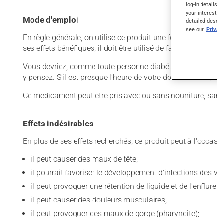
log-in detail
your interest
Mode d'emploi
detailed des
see our
Pri
En règle générale, on utilise ce produit une fois par jour.
ses effets bénéfiques, il doit être utilisé de façon régul
Vous devriez, comme toute personne diabétique, vérifier r
y pensez. S'il est presque l'heure de votre dose suivante
Ce médicament peut être pris avec ou sans nourriture, sa
Effets indésirables
En plus de ses effets recherchés, ce produit peut à l'occa
il peut causer des maux de tête;
il pourrait favoriser le développement d'infections des v
il peut provoquer une rétention de liquide et de l'enflur
il peut causer des douleurs musculaires;
il peut provoquer des maux de gorge (pharyngite);