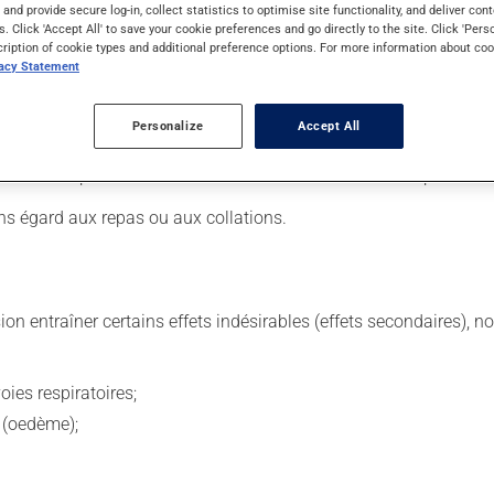
s and provide secure log-in, collect statistics to optimise site functionality, and deliver cont
s. Click 'Accept All' to save your cookie preferences and go directly to the site. Click 'Pers
cription of cookie types and additional preference options. For more information about coo
vacy Statement
 Il est possible que votre pharmacien vous ait indiqué un horaire 
ière et continue. Assurez-vous de ne jamais en manquer.
Personalize
Accept All
égulièrement votre glycémie à l'aide d'un appareil approprié. Si
, laissez simplement tomber la dose oubliée. Ne doublez pas la do
ns égard aux repas ou aux collations.
sion entraîner certains effets indésirables (effets secondaires), 
oies respiratoires;
e (oedème);