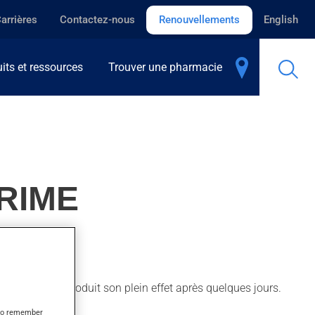
arrières
Contactez-nous
Renouvellements
English
its et ressources
Trouver une pharmacie
RIME
nfections. Il produit son plein effet après quelques jours.
s to remember