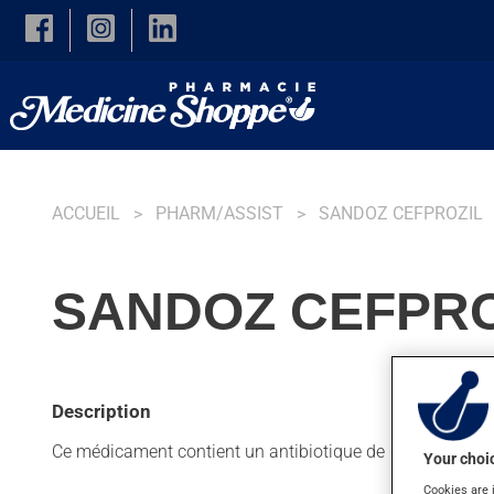
Skip to main content
ACCUEIL
PHARM/ASSIST
SANDOZ CEFPROZIL
SANDOZ CEFPRO
Description
Ce médicament contient un antibiotique de la famille des c
Your choic
Cookies are 