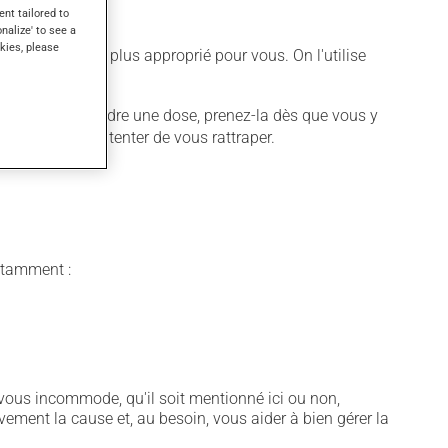
ent tailored to
onalize' to see a
kies, please
ifférent qui est plus approprié pour vous. On l'utilise
ter.
ous oubliez de prendre une dose, prenez-la dès que vous y
 suivante pour tenter de vous rattraper.
notamment :
vous incommode, qu'il soit mentionné ici ou non,
vement la cause et, au besoin, vous aider à bien gérer la