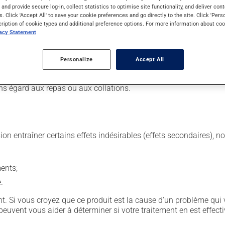
s and provide secure log-in, collect statistics to optimise site functionality, and deliver cont
s. Click 'Accept All' to save your cookie preferences and go directly to the site. Click 'Pers
cription of cookie types and additional preference options. For more information about coo
 Il est possible que votre pharmacien vous ait indiqué un horaire d
vacy Statement
n retirer tous les bénéfices possibles, assurez-vous de le complé
tiquette. N'en utilisez pas plus, ni plus souvent qu'indiqué. Si v
Personalize
Accept All
laissez simplement tomber la dose oubliée. Ne doublez pas la dose
ns égard aux repas ou aux collations.
sion entraîner certains effets indésirables (effets secondaires), 
ents;
.
. Si vous croyez que ce produit est la cause d'un problème qui 
euvent vous aider à déterminer si votre traitement en est effecti