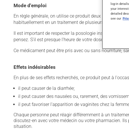
log-in detail
Mode d'emploi
your interest
detailed des
En règle générale, on utilise ce produit deux fois par jour.
see our
Pri
habituellement en un traitement de plusieurs jours. Pour e
Il est important de respecter la posologie inscrite sur l'é
pensez. S'il est presque l'heure de votre dose suivante, 
Ce médicament peut être pris avec ou sans nourriture, sa
Effets indésirables
En plus de ses effets recherchés, ce produit peut à l'occa
il peut causer de la diarrhée;
il peut causer des nausées ou, rarement, des vomissem
il peut favoriser l'apparition de vaginites chez la femme
Chaque personne peut réagir différemment à un traitement
discutez-en avec votre médecin ou votre pharmacien. Ils p
situation.