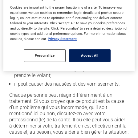
Effets indésirables
Cookies are important to the proper functioning of a site. To improve your
experience, we use cookies to remember log-in details and provide secure
En plus de ses effets recherchés, ce produit peut à
log-in, collect statistics to optimise site functionality, and deliver content
l'occasion entraîner certains effets indésirables (effets
tailored to your interests. Click 'Accept All' to save your cookie preferences
secondaires), notamment :
and go directly to the site. Click 'Personalize' to see a detailed description of
cookie types and additional preference options. For more information about
il peut rendre la bouche sèche;
cookies, please see our
Privacy Statement
il peut causer de la constipation - pour la prévenir,
buvez beaucoup, prenez plus de fibres alimentaires;
Personalize
Accept All
il peut causer des étourdissements ou vous endormir
- levez-vous lentement et soyez prudent avant de
prendre le volant;
il peut causer des nausées et des vomissements.
Chaque personne peut réagir différemment à un
traitement. Si vous croyez que ce produit est la cause
d'un problème qui vous incommode, qu'il soit
mentionné ici ou non, discutez-en avec votre
professionnel(le) de la santé. Il ou elle peut vous aider
à déterminer si votre traitement en est effectivement la
cause et, au besoin, vous aider à bien gérer la situation.