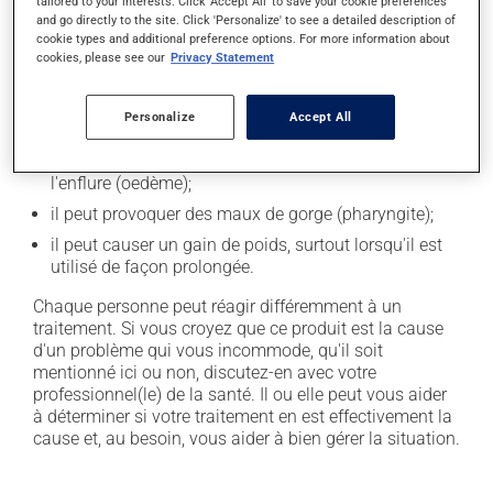
tailored to your interests. Click 'Accept All' to save your cookie preferences
En plus de ses effets recherchés, ce produit peut à
and go directly to the site. Click 'Personalize' to see a detailed description of
l'occasion entraîner certains effets indésirables (effets
cookie types and additional preference options. For more information about
secondaires), notamment :
cookies, please see our
Privacy Statement
il peut causer des maux de tête;
Personalize
Accept All
il peut causer des douleurs musculaires;
il peut provoquer une rétention de liquide et de
l'enflure (oedème);
il peut provoquer des maux de gorge (pharyngite);
il peut causer un gain de poids, surtout lorsqu'il est
utilisé de façon prolongée.
Chaque personne peut réagir différemment à un
traitement. Si vous croyez que ce produit est la cause
d'un problème qui vous incommode, qu'il soit
mentionné ici ou non, discutez-en avec votre
professionnel(le) de la santé. Il ou elle peut vous aider
à déterminer si votre traitement en est effectivement la
cause et, au besoin, vous aider à bien gérer la situation.