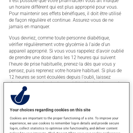
Il est possible que votre pharmacien vous ait indiqué
un horaire différent qui est plus approprié pour vous.
Pour maintenir ses effets bénéfiques, il doit être utilisé
de façon régulière et continue. Assurez-vous de ne
jamais en manquer.
Vous devriez, comme toute personne diabétique,
vérifier régulièrement votre glycémie à l'aide d'un
appareil approprié. Si vous vous rappelez d'avoir oublié
de prendre une dose dans les 12 heures qui suivent
l'heure de prise habituelle, prenez-la dès que vous y
pensez, puis reprenez votre horaire habituel. Si plus de
12 heures se sont écoulées depuis l'oubli, laissez
simplement tomber la dose oubliée. Ne doublez pas la
dose suivante pour tenter de vous rattraper.
Ce médicament peut être pris avec ou sans nourriture,
sans égard aux repas ou aux collations.
Your choices regarding cookies on this site
Cookies are important to the proper functioning of a site. To improve your
experience, we use cookies to remember log-in details and provide secure
Effets indésirables
log-in, collect statistics to optimise site functionality, and deliver content