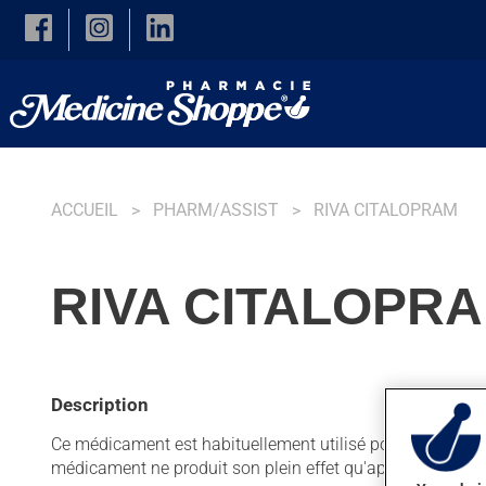
Skip to main content
ACCUEIL
PHARM/ASSIST
RIVA CITALOPRAM
RIVA CITALOPRA
Description
Ce médicament est habituellement utilisé pour la dépressio
médicament ne produit son plein effet qu'après quelque