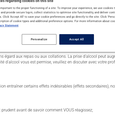
es regarding cookies on this site
important to the proper functioning of a site. To improve your experience, we use cookie
s and provide secure log-in, collect statistics to optimise site functionality, and deliver cont
s. Click 'Accept All' to save your cookie preferences and go directly to the site. Click 'Pers
 Il est possible que votre pharmacien vous ait indiqué un horaire 
cription of cookie types and additional preference options. For more information about coo
r ses effets bénéfiques.
vacy Statement
uit, surtout s'il a été utilisé durant plusieurs semaines. Si vous 
Personalize
Accept All
a dès que vous y pensez. S'il est presque l'heure de votre dose
r.
s égard aux repas ou aux collations. La prise d'alcool peut augm
 d'alcool vous est permise, veuillez en discuter avec votre prof
sion entraîner certains effets indésirables (effets secondaires), 
ez prudent avant de savoir comment VOUS réagissez;