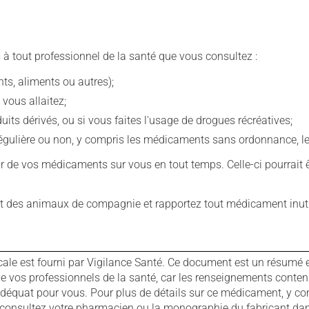
 à tout professionnel de la santé que vous consultez :
s, aliments ou autres);
 vous allaitez;
s dérivés, ou si vous faites l'usage de drogues récréatives;
ulière ou non, y compris les médicaments sans ordonnance, les 
our de vos médicaments sur vous en tout temps. Celle-ci pourrait ê
 des animaux de compagnie et rapportez tout médicament inutil
cale est fourni par Vigilance Santé. Ce document est un résumé 
ls de vos professionnels de la santé, car les renseignements con
 adéquat pour vous. Pour plus de détails sur ce médicament, y co
s, consultez votre pharmacien ou la monographie du fabricant d