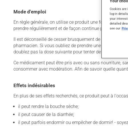
Your choic
Cookies are 
Mode d'emploi
log-in detail
your interest
En règle générale, on utilise ce produit une fois par jour.
detailed des
prendre régulièrement et de façon continue pour mainteni
see our
Pri
Il est déconseillé de cesser brusquement de prendre ce prod
pharmacien. Si vous oubliez de prendre une dose, prenez-l
doublez pas la dose suivante pour tenter de vous rattrape
Ce médicament peut être pris avec ou sans nourriture, san
consommer avec modération. Afin de savoir quelle quantité
Effets indésirables
En plus de ses effets recherchés, ce produit peut à l'occa
il peut rendre la bouche sèche;
il peut causer de la diarrhée;
il peut parfois endormir ou empêcher de dormir! - soy