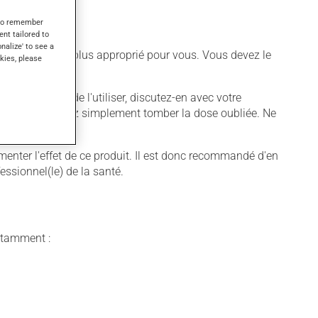
s to remember
ent tailored to
onalize' to see a
différent qui est plus approprié pour vous. Vous devez le
kies, please
voulez cesser de l'utiliser, discutez-en avec votre
 suivante, laissez simplement tomber la dose oubliée. Ne
enter l'effet de ce produit. Il est donc recommandé d'en
essionnel(le) de la santé.
notamment :