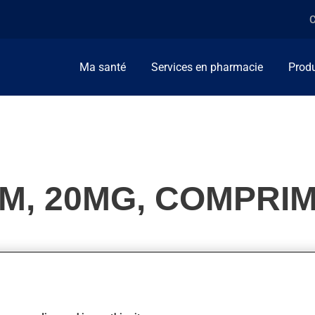
C
Ma santé
Services en pharmacie
Produ
M, 20MG, COMPRI
n. On l'emploie aussi pour d'autres indications. Lorsqu'utilisé p
s semaines.