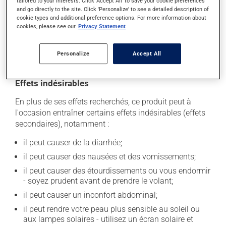
tailored to your interests. Click 'Accept All' to save your cookie preferences
magnésium ou zinc).
and go directly to the site. Click 'Personalize' to see a detailed description of
cookie types and additional preference options. For more information about
Pour maximiser son efficacité, il est préférable d'éviter
cookies, please see our
Privacy Statement
de prendre du jus d'orange durant les 4 heures
précédant la prise de ce médicament et les 4 heures
qui la suivent.
Personalize
Accept All
Effets indésirables
En plus de ses effets recherchés, ce produit peut à
l'occasion entraîner certains effets indésirables (effets
secondaires), notamment :
il peut causer de la diarrhée;
il peut causer des nausées et des vomissements;
il peut causer des étourdissements ou vous endormir
- soyez prudent avant de prendre le volant;
il peut causer un inconfort abdominal;
il peut rendre votre peau plus sensible au soleil ou
aux lampes solaires - utilisez un écran solaire et