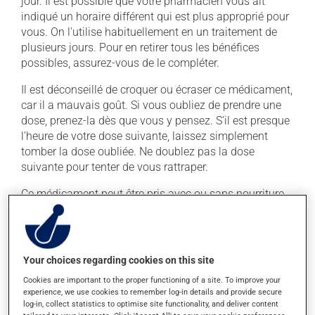
jour. Il est possible que votre pharmacien vous ait
indiqué un horaire différent qui est plus approprié pour
vous. On l'utilise habituellement en un traitement de
plusieurs jours. Pour en retirer tous les bénéfices
possibles, assurez-vous de le compléter.
Il est déconseillé de croquer ou écraser ce médicament,
car il a mauvais goût. Si vous oubliez de prendre une
dose, prenez-la dès que vous y pensez. S'il est presque
l'heure de votre dose suivante, laissez simplement
tomber la dose oubliée. Ne doublez pas la dose
suivante pour tenter de vous rattraper.
Ce médicament peut être pris avec ou sans nourriture,
sans égard aux repas ou aux collations. Il faut
toutefois éviter de prendre ce médicament avec une
collation ou un repas principalement constitué de
produits laitiers. De plus, ne prenez pas d'antiacide et
Your choices regarding cookies on this site
de multivitamine durant les 6 heures précédant la prise
Cookies are important to the proper functioning of a site. To improve your
de ce médicament et les 2 heures qui la suivent. Évitez
experience, we use cookies to remember log-in details and provide secure
aussi les suppléments de minéraux (calcium, fer,
log-in, collect statistics to optimise site functionality, and deliver content