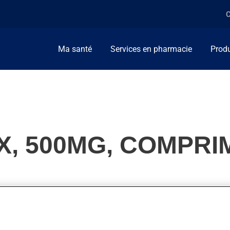
C
Ma santé
Services en pharmacie
Produ
X, 500MG, COMPRI
uinolones. Habituellement, on l'utilise pour combattre les infecti