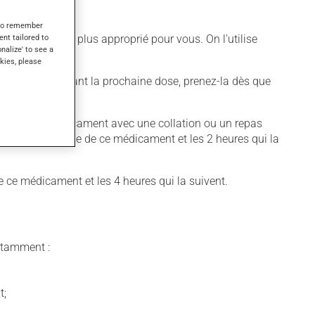
s to remember
ent tailored to
ifférent qui est plus approprié pour vous. On l'utilise
onalize' to see a
ter.
kies, please
s de 6 heures avant la prochaine dose, prenez-la dès que
e prendre ce médicament avec une collation ou un repas
précédant la prise de ce médicament et les 2 heures qui la
de ce médicament et les 4 heures qui la suivent.
notamment :
t;