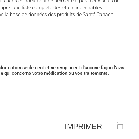
tenus dans ce document ne permettent pas à eux seuls de
mpris une liste complète des effets indésirables
ans la base de données des produits de Santé Canada.
’information seulement et ne remplacent d’aucune façon l’avis
ion qui concerne votre médication ou vos traitements.
IMPRIMER