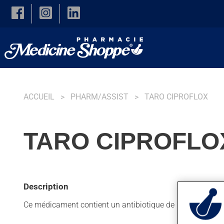
Skip to main content
ACCUEIL
PHARM/ASSIST
TARO CIPROFLOX
TARO CIPROFLO
Description
Ce médicament contient un antibiotique de la famille des q