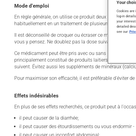
Your choic
Mode d'emploi
Cookies are 
log-in detail
En règle générale, on utilise ce produit deux fois par jour.
your interest
habituellement en un traitement de plusieurs jours. Pour e
detailed des
see our
Pri
Il est déconseillé de croquer ou écraser ce médicament, ca
vous y pensez. Ne doublez pas la dose suivante pour tent
Ce médicament peut être pris avec ou sans nourriture, san
principalement constitué de produits laitiers. De plus, n
suivent. Évitez aussi les suppléments de minéraux (calci
Pour maximiser son efficacité, il est préférable d'éviter 
Effets indésirables
En plus de ses effets recherchés, ce produit peut à l'occa
il peut causer de la diarrhée;
il peut causer des étourdissements ou vous endormir - 
il peut causer un inconfort abdominal;