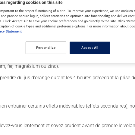
es regarding cookies on this site
important to the proper functioning of a site. To improve your experience, we use cookie
s and provide secure log-in, collect statistics to optimise site functionality, and deliver cont
 Il est possible que votre pharmacien vous ait indiqué un horaire d
s. Click 'Accept All' to save your cookie preferences and go directly to the site. Click 'Pers
n retirer tous les bénéfices possibles, assurez-vous de le complé
cription of cookie types and additional preference options. For more information about coo
vacy Statement
r il a mauvais goût. Si vous oubliez une dose, et qu'il reste plu
er de vous rattraper.
Personalize
Accept All
s égard aux repas ou aux collations. Il faut toutefois éviter d
e prenez pas d'antiacide ou de multivitamine durant les 6 heures 
um, fer, magnésium ou zinc).
de prendre du jus d'orange durant les 4 heures précédant la prise 
sion entraîner certains effets indésirables (effets secondaires), 
levez-vous lentement et soyez prudent avant de prendre le volan