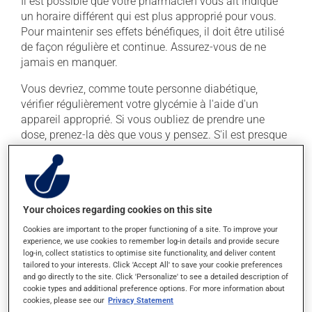
Il est possible que votre pharmacien vous ait indiqué
un horaire différent qui est plus approprié pour vous.
Pour maintenir ses effets bénéfiques, il doit être utilisé
de façon régulière et continue. Assurez-vous de ne
jamais en manquer.
Vous devriez, comme toute personne diabétique,
vérifier régulièrement votre glycémie à l'aide d'un
appareil approprié. Si vous oubliez de prendre une
dose, prenez-la dès que vous y pensez. S'il est presque
l'heure de votre dose suivante, laissez simplement
tomber la dose oubliée. Ne doublez pas la dose
suivante pour tenter de vous rattraper.
Ce médicament peut être pris avec ou sans nourriture,
Your choices regarding cookies on this site
sans égard aux repas ou aux collations.
Cookies are important to the proper functioning of a site. To improve your
experience, we use cookies to remember log-in details and provide secure
log-in, collect statistics to optimise site functionality, and deliver content
Effets indésirables
tailored to your interests. Click 'Accept All' to save your cookie preferences
and go directly to the site. Click 'Personalize' to see a detailed description of
En plus de ses effets recherchés, ce produit peut à
cookie types and additional preference options. For more information about
cookies, please see our
Privacy Statement
l'occasion entraîner certains effets indésirables (effets