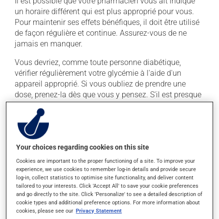
Il est possible que votre pharmacien vous ait indiqué
un horaire différent qui est plus approprié pour vous.
Pour maintenir ses effets bénéfiques, il doit être utilisé
de façon régulière et continue. Assurez-vous de ne
jamais en manquer.
Vous devriez, comme toute personne diabétique,
vérifier régulièrement votre glycémie à l'aide d'un
appareil approprié. Si vous oubliez de prendre une
dose, prenez-la dès que vous y pensez. S'il est presque
l'heure de votre dose suivante, laissez simplement
tomber la dose oubliée. Ne doublez pas la dose
suivante pour tenter de vous rattraper.
Ce médicament peut être pris avec ou sans nourriture,
Your choices regarding cookies on this site
sans égard aux repas ou aux collations.
Cookies are important to the proper functioning of a site. To improve your
experience, we use cookies to remember log-in details and provide secure
log-in, collect statistics to optimise site functionality, and deliver content
Effets indésirables
tailored to your interests. Click 'Accept All' to save your cookie preferences
and go directly to the site. Click 'Personalize' to see a detailed description of
En plus de ses effets recherchés, ce produit peut à
cookie types and additional preference options. For more information about
cookies, please see our
Privacy Statement
l'occasion entraîner certains effets indésirables (effets