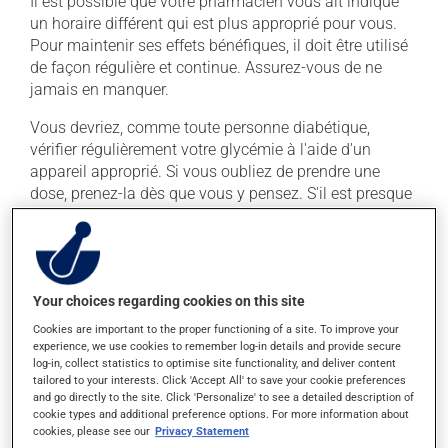
Il est possible que votre pharmacien vous ait indiqué
un horaire différent qui est plus approprié pour vous.
Pour maintenir ses effets bénéfiques, il doit être utilisé
de façon régulière et continue. Assurez-vous de ne
jamais en manquer.
Vous devriez, comme toute personne diabétique,
vérifier régulièrement votre glycémie à l'aide d'un
appareil approprié. Si vous oubliez de prendre une
dose, prenez-la dès que vous y pensez. S'il est presque
l'heure de votre dose suivante, laissez simplement
tomber la dose oubliée. Ne doublez pas la dose
suivante pour tenter de vous rattraper.
Ce médicament peut être pris avec ou sans nourriture,
Your choices regarding cookies on this site
sans égard aux repas ou aux collations.
Cookies are important to the proper functioning of a site. To improve your
experience, we use cookies to remember log-in details and provide secure
log-in, collect statistics to optimise site functionality, and deliver content
Effets indésirables
tailored to your interests. Click 'Accept All' to save your cookie preferences
and go directly to the site. Click 'Personalize' to see a detailed description of
En plus de ses effets recherchés, ce produit peut à
cookie types and additional preference options. For more information about
cookies, please see our
Privacy Statement
l'occasion entraîner certains effets indésirables (effets