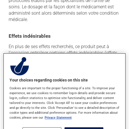
protocoles établis par les spécialistes de l'unité de
soins. Le dosage et la façon dont le médicament est
administré sont alors déterminés selon votre condition
médicale.
Effets indésirables
En plus de ses effets recherchés, ce produit peut à
l'occasion entraîner certains effets indésirables (effets
secondaires), notamment :
il peut faire apparaître des boutons et de la rougeur
sur la peau;
Your choices regarding cookies on this site
il peut causer des saignements;
Cookies are important to the proper functioning of a site. To improve your
il peut causer des nausées ou, rarement, des
experience, we use cookies to remember log-in details and provide secure
vomissements;
log-in, collect statistics to optimise site functionality, and deliver content
tailored to your interests. Click 'Accept All' to save your cookie preferences
il peut causer de la diarrhée;
and go directly to the site. Click 'Personalize' to see a detailed description of
cookie types and additional preference options. For more information about
il peut entraîner de la faiblesse;
cookies, please see our
Privacy Statement
il peut causer de la rougeur et de l'enflure au site
d'injection.