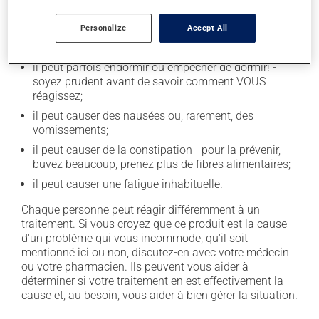
secondaires), notamment :
Personalize
Accept All
il peut causer des étourdissements - levez-vous
lentement;
il peut parfois endormir ou empêcher de dormir! -
soyez prudent avant de savoir comment VOUS
réagissez;
il peut causer des nausées ou, rarement, des
vomissements;
il peut causer de la constipation - pour la prévenir,
buvez beaucoup, prenez plus de fibres alimentaires;
il peut causer une fatigue inhabituelle.
Chaque personne peut réagir différemment à un
traitement. Si vous croyez que ce produit est la cause
d'un problème qui vous incommode, qu'il soit
mentionné ici ou non, discutez-en avec votre médecin
ou votre pharmacien. Ils peuvent vous aider à
déterminer si votre traitement en est effectivement la
cause et, au besoin, vous aider à bien gérer la situation.