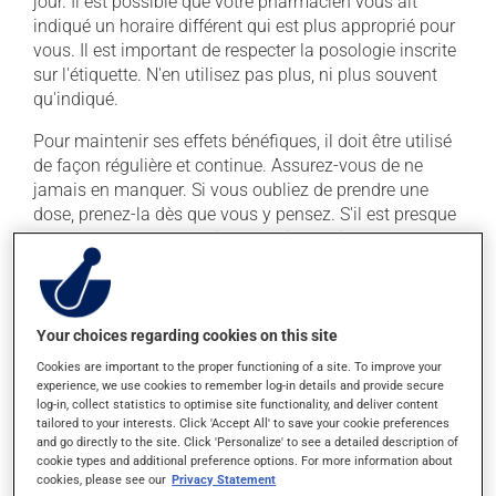
jour. Il est possible que votre pharmacien vous ait
indiqué un horaire différent qui est plus approprié pour
vous. Il est important de respecter la posologie inscrite
sur l'étiquette. N'en utilisez pas plus, ni plus souvent
qu'indiqué.
Pour maintenir ses effets bénéfiques, il doit être utilisé
de façon régulière et continue. Assurez-vous de ne
jamais en manquer. Si vous oubliez de prendre une
dose, prenez-la dès que vous y pensez. S'il est presque
l'heure de votre dose suivante, laissez simplement
tomber la dose oubliée. Ne doublez pas la dose
suivante pour tenter de vous rattraper.
Ce médicament peut être pris avec ou sans nourriture,
Your choices regarding cookies on this site
sans égard aux repas ou aux collations.
Cookies are important to the proper functioning of a site. To improve your
experience, we use cookies to remember log-in details and provide secure
log-in, collect statistics to optimise site functionality, and deliver content
Effets indésirables
tailored to your interests. Click 'Accept All' to save your cookie preferences
and go directly to the site. Click 'Personalize' to see a detailed description of
En plus de ses effets recherchés, ce produit peut à
cookie types and additional preference options. For more information about
l'occasion entraîner certains effets indésirables (effets
cookies, please see our
Privacy Statement