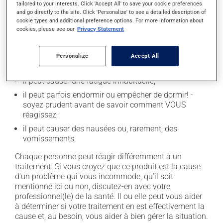
tailored to your interests. Click 'Accept All' to save your cookie preferences
secondaires), notamment :
and go directly to the site. Click 'Personalize' to see a detailed description of
cookie types and additional preference options. For more information about
il peut causer de la constipation - pour la prévenir,
cookies, please see our
Privacy Statement
buvez beaucoup, prenez plus de fibres alimentaires;
il peut causer des étourdissements - levez-vous
Personalize
Accept All
lentement et soyez prudent avant de prendre le
volant;
il peut causer une fatigue inhabituelle;
il peut parfois endormir ou empêcher de dormir! -
soyez prudent avant de savoir comment VOUS
réagissez;
il peut causer des nausées ou, rarement, des
vomissements.
Chaque personne peut réagir différemment à un
traitement. Si vous croyez que ce produit est la cause
d'un problème qui vous incommode, qu'il soit
mentionné ici ou non, discutez-en avec votre
professionnel(le) de la santé. Il ou elle peut vous aider
à déterminer si votre traitement en est effectivement la
cause et, au besoin, vous aider à bien gérer la situation.