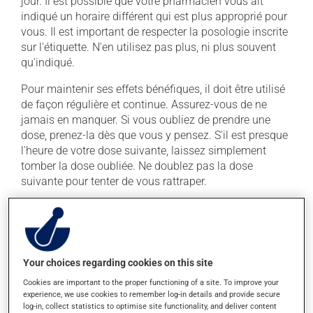
jour. Il est possible que votre pharmacien vous ait
indiqué un horaire différent qui est plus approprié pour
vous. Il est important de respecter la posologie inscrite
sur l'étiquette. N'en utilisez pas plus, ni plus souvent
qu'indiqué.
Pour maintenir ses effets bénéfiques, il doit être utilisé
de façon régulière et continue. Assurez-vous de ne
jamais en manquer. Si vous oubliez de prendre une
dose, prenez-la dès que vous y pensez. S'il est presque
l'heure de votre dose suivante, laissez simplement
tomber la dose oubliée. Ne doublez pas la dose
suivante pour tenter de vous rattraper.
Ce médicament peut être pris avec ou sans nourriture,
sans égard aux repas ou aux collations.
Effets indésirables
Your choices regarding cookies on this site
Cookies are important to the proper functioning of a site. To improve your
En plus de ses effets recherchés, ce produit peut à
experience, we use cookies to remember log-in details and provide secure
l'occasion entraîner certains effets indésirables (effets
log-in, collect statistics to optimise site functionality, and deliver content