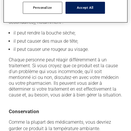
Personalize
Accept All
En plus de ses effets recherchés, ce produit peut à
l'occasion entraîner certains effets indésirables (effets
secondaires), notamment :
il peut rendre la bouche sèche;
il peut causer des maux de tête;
il peut causer une rougeur au visage.
Chaque personne peut réagir différemment à un
traitement. Si vous croyez que ce produit est la cause
d'un problème qui vous incommode, qu'il soit
mentionné ici ou non, discutez-en avec votre médecin
ou votre pharmacien. Ils peuvent vous aider à
déterminer si votre traitement en est effectivement la
cause et, au besoin, vous aider à bien gérer la situation.
Conservation
Comme la plupart des médicaments, vous devriez
garder ce produit à la température ambiante.