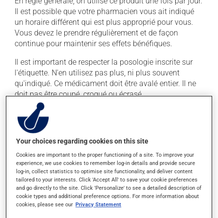
En règle générale, on utilise ce produit une fois par jour.
Il est possible que votre pharmacien vous ait indiqué
un horaire différent qui est plus approprié pour vous.
Vous devez le prendre régulièrement et de façon
continue pour maintenir ses effets bénéfiques.
Il est important de respecter la posologie inscrite sur
l'étiquette. N'en utilisez pas plus, ni plus souvent
qu'indiqué. Ce médicament doit être avalé entier. Il ne
doit pas être coupé, croqué ou écrasé.
Si vous oubliez de prendre une dose, prenez-la dès que
vous y pensez. S'il est presque l'heure de votre dose
suivante, laissez simplement tomber la dose oubliée.
Your choices regarding cookies on this site
Ne doublez pas la dose suivante pour tenter de vous
rattraper. Ce médicament peut être irritant pour
Cookies are important to the proper functioning of a site. To improve your
experience, we use cookies to remember log-in details and provide secure
l'estomac : prenez-le avec de la nourriture. Essayez
log-in, collect statistics to optimise site functionality, and deliver content
d'éviter les aliments irritants comme le café, les mets
tailored to your interests. Click 'Accept All' to save your cookie preferences
épicés et l'alcool.
and go directly to the site. Click 'Personalize' to see a detailed description of
cookie types and additional preference options. For more information about
cookies, please see our
Privacy Statement
Effets indésirables