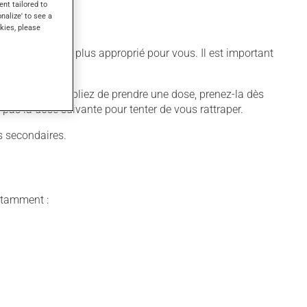
ent tailored to
onalize' to see a
kies, please
différent qui est plus approprié pour vous. Il est important
quer. Si vous oubliez de prendre une dose, prenez-la dès
 pas la dose suivante pour tenter de vous rattraper.
ts secondaires.
notamment :