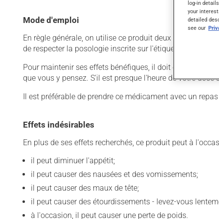
log-in detail
your interest
Mode d'emploi
detailed des
see our
Pri
En règle générale, on utilise ce produit deux fois par jour
de respecter la posologie inscrite sur l'étiquette. N'en uti
Pour maintenir ses effets bénéfiques, il doit être utilisé
que vous y pensez. S'il est presque l'heure de votre dose
Il est préférable de prendre ce médicament avec un repas o
Effets indésirables
En plus de ses effets recherchés, ce produit peut à l'occa
il peut diminuer l'appétit;
il peut causer des nausées et des vomissements;
il peut causer des maux de tête;
il peut causer des étourdissements - levez-vous lentem
à l'occasion, il peut causer une perte de poids.