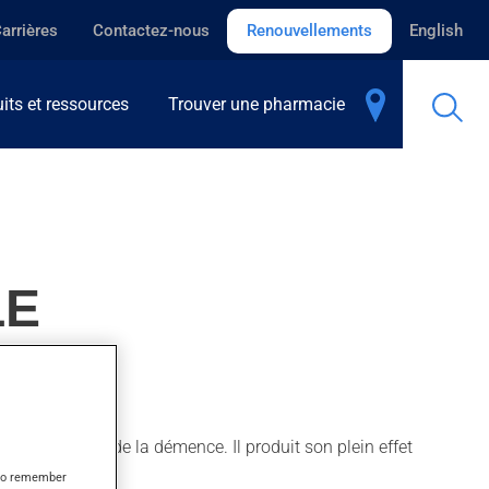
arrières
Contactez-nous
Renouvellements
English
its et ressources
Trouver une pharmacie
LE
le traitement de la démence. Il produit son plein effet
s to remember