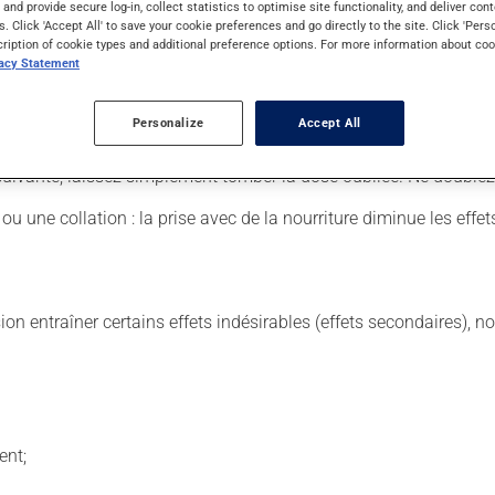
s and provide secure log-in, collect statistics to optimise site functionality, and deliver cont
s. Click 'Accept All' to save your cookie preferences and go directly to the site. Click 'Pers
cription of cookie types and additional preference options. For more information about coo
vacy Statement
. Il est possible que votre pharmacien vous ait indiqué un horaire 
lisez pas plus, ni plus souvent qu'indiqué.
Personalize
Accept All
 de façon régulière et continue. Assurez-vous de ne jamais en man
 suivante, laissez simplement tomber la dose oubliée. Ne doublez
u une collation : la prise avec de la nourriture diminue les effe
sion entraîner certains effets indésirables (effets secondaires), 
ent;