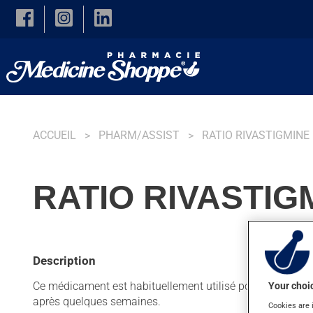
Skip to main content
ACCUEIL
PHARM/ASSIST
RATIO RIVASTIGMINE
RATIO RIVASTIG
Description
Ce médicament est habituellement utilisé pour le traiteme
Your choic
après quelques semaines.
Cookies are 