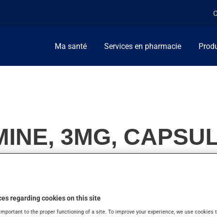
C
Ma santé
Services en pharmacie
Produ
MINE, 3MG, CAPSU
nt de la maladie d'Alzheimer. On l'emploie aussi en appoint dans 
es regarding cookies on this site
important to the proper functioning of a site. To improve your experience, we use cookie