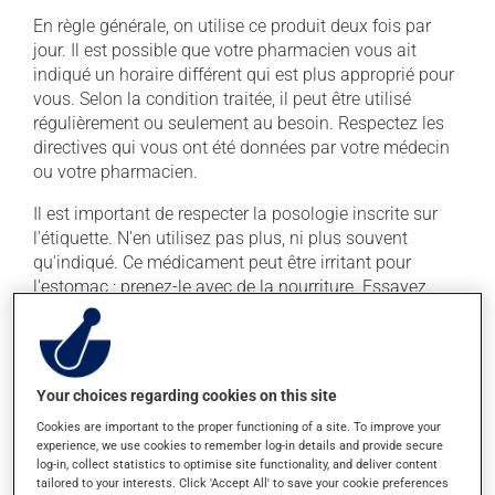
En règle générale, on utilise ce produit deux fois par
jour. Il est possible que votre pharmacien vous ait
indiqué un horaire différent qui est plus approprié pour
vous. Selon la condition traitée, il peut être utilisé
régulièrement ou seulement au besoin. Respectez les
directives qui vous ont été données par votre médecin
ou votre pharmacien.
Il est important de respecter la posologie inscrite sur
l'étiquette. N'en utilisez pas plus, ni plus souvent
qu'indiqué. Ce médicament peut être irritant pour
l'estomac : prenez-le avec de la nourriture. Essayez
d'éviter les aliments irritants comme le café, les mets
épicés et l'alcool.
Your choices regarding cookies on this site
Effets indésirables
Cookies are important to the proper functioning of a site. To improve your
En plus de ses effets recherchés, ce produit peut à
experience, we use cookies to remember log-in details and provide secure
l'occasion entraîner certains effets indésirables (effets
log-in, collect statistics to optimise site functionality, and deliver content
tailored to your interests. Click 'Accept All' to save your cookie preferences
secondaires), notamment :