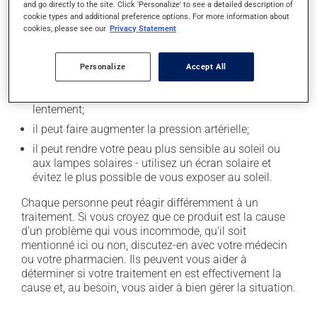
and go directly to the site. Click 'Personalize' to see a detailed description of
cookie types and additional preference options. For more information about
il peut causer des maux de tête;
cookies, please see our
Privacy Statement
il peut provoquer des maux de ventre, des crampes;
il peut causer des nausées ou, rarement, des
Personalize
Accept All
vomissements;
il peut causer des étourdissements - levez-vous
lentement;
il peut faire augmenter la pression artérielle;
il peut rendre votre peau plus sensible au soleil ou
aux lampes solaires - utilisez un écran solaire et
évitez le plus possible de vous exposer au soleil.
Chaque personne peut réagir différemment à un
traitement. Si vous croyez que ce produit est la cause
d'un problème qui vous incommode, qu'il soit
mentionné ici ou non, discutez-en avec votre médecin
ou votre pharmacien. Ils peuvent vous aider à
déterminer si votre traitement en est effectivement la
cause et, au besoin, vous aider à bien gérer la situation.